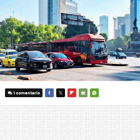
1 comentario
FACEBOOK
TWITTER
FLIPBOARD
E-
WHATSAPP
MAIL