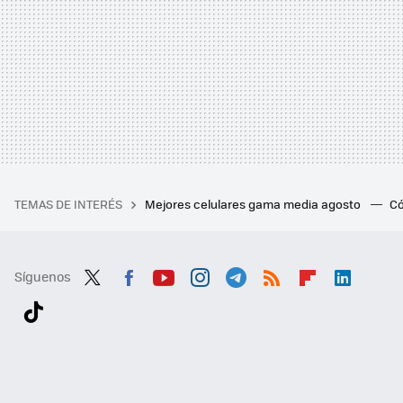
TEMAS DE INTERÉS
Mejores celulares gama media agosto
Có
Síguenos
Twit
Fac
You
Inst
Tele
RSS
Flip
Link
ter
ebo
tub
agr
gra
boa
edI
Tikt
ok
e
am
m
rd
n
ok