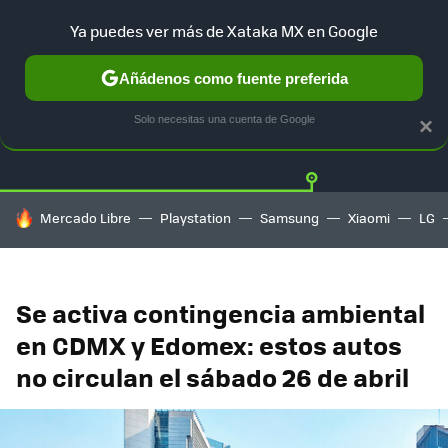
Ya puedes ver más de Xataka MX en Google
Añádenos como fuente preferida
Twitter
Fa
TESLA
UBER
AUTO ELECTRICO
Solo necesitas una cuenta de Google
×
HOY SE HABLA DE
Mercado Libre
Playstation
Samsung
Xiaomi
LG
Se activa contingencia ambiental
en CDMX y Edomex: estos autos
no circulan el sábado 26 de abril