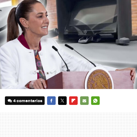
4 comentarios
FACEBOOK
TWITTER
FLIPBOARD
E-
WHATSAPP
MAIL