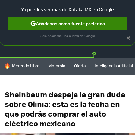
Ya puedes ver más de Xataka MX en Google
Añádenos como fuente preferida
Twitter
Fa
TESLA
UBER
AUTO ELECTRICO
Solo necesitas una cuenta de Google
×
HOY SE HABLA DE
Mercado Libre
Motorola
Oferta
Inteligencia Artificial
Sheinbaum despeja la gran duda
sobre Olinia: esta es la fecha en
que podrás comprar el auto
eléctrico mexicano