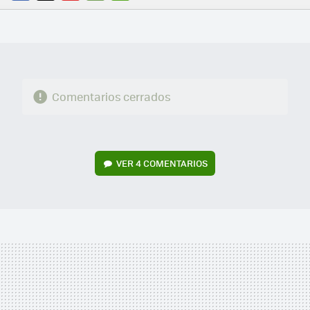
FACEBOOK
TWITTER
FLIPBOARD
E-
WHATSAPP
MAIL
Comentarios cerrados
VER
4 COMENTARIOS