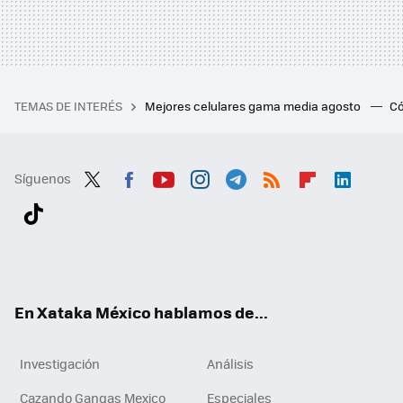
TEMAS DE INTERÉS
Mejores celulares gama media agosto
Có
Síguenos
Twit
Fac
You
Inst
Tele
RSS
Flip
Link
ter
ebo
tub
agr
gra
boa
edI
Tikt
ok
e
am
m
rd
n
ok
En Xataka México hablamos de...
Investigación
Análisis
Cazando Gangas Mexico
Especiales