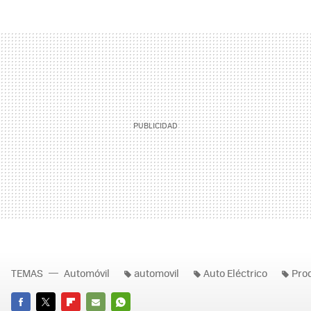
TEMAS
Automóvil
automovil
Auto Eléctrico
Pro