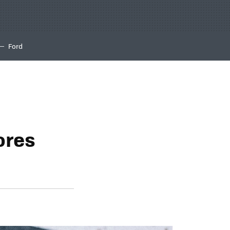
Ford
ores