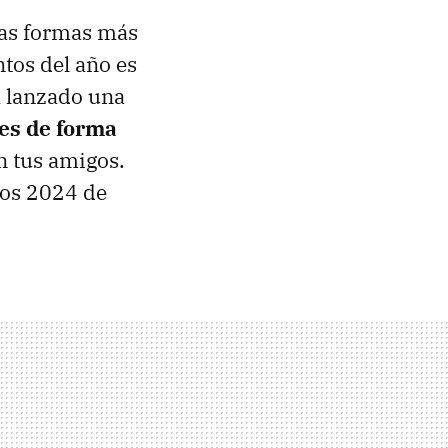
las formas más
tos del año es
a lanzado una
es de forma
on tus amigos.
tos 2024 de