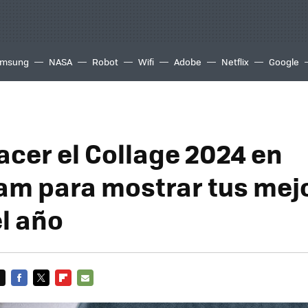
msung
NASA
Robot
Wifi
Adobe
Netflix
Google
cer el Collage 2024 en
am para mostrar tus mej
el año
FACEBOOK
TWITTER
FLIPBOARD
E-