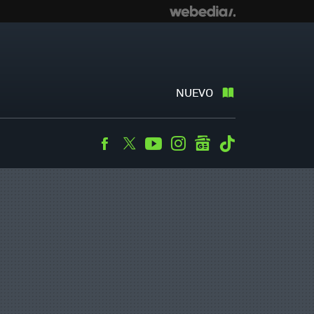
NUEVO
Facebook
Twitter
Youtube
Instagram
googlenews
Tiktok