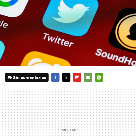
Sin comentarios
FACEBOOK
TWITTER
FLIPBOARD
E-
WHATSAPP
MAIL