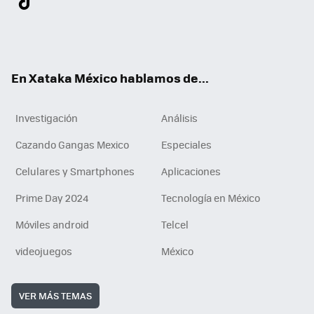
ter
ebo
tub
agr
gra
boa
edI
Tikt
ok
e
am
m
rd
n
ok
En Xataka México hablamos de...
Investigación
Análisis
Cazando Gangas Mexico
Especiales
Celulares y Smartphones
Aplicaciones
Prime Day 2024
Tecnología en México
Móviles android
Telcel
videojuegos
México
VER MÁS TEMAS