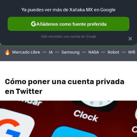
Ya puedes ver más de Xataka MX en Google
SELECCIÓN
GAMING
HOME
AUTO
TERRITORIO SAM
Añádenos como fuente preferida
Solo necesitas una cuenta de Google
×
HOY SE HABLA DE
Mercado Libre
IA
Samsung
NASA
Robot
Wifi
Cómo poner una cuenta privada
en Twitter