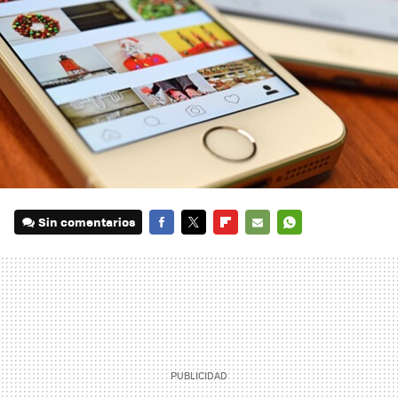
Sin comentarios
FACEBOOK
TWITTER
FLIPBOARD
E-
WHATSAPP
MAIL