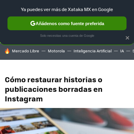
Ya puedes ver más de Xataka MX en Google
SELECCIÓN
GAMING
HOME
AUTO
TERRITORIO SAM
Añádenos como fuente preferida
Solo necesitas una cuenta de Google
×
HOY SE HABLA DE
Mercado Libre
Motorola
Inteligencia Artificial
IA
Cómo restaurar historias o
publicaciones borradas en
Instagram