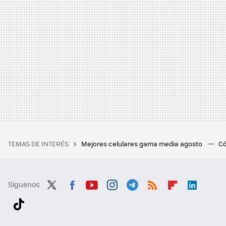
TEMAS DE INTERÉS
Mejores celulares gama media agosto
Có
Síguenos
Twit
Fac
You
Inst
Tele
RSS
Flip
Link
ter
ebo
tub
agr
gra
boa
edI
Tikt