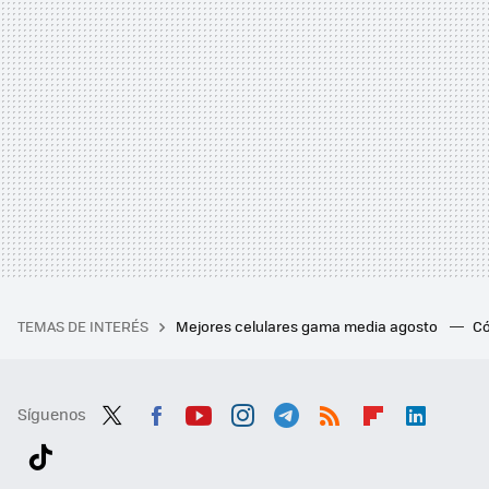
TEMAS DE INTERÉS
Mejores celulares gama media agosto
Có
Síguenos
Twit
Fac
You
Inst
Tele
RSS
Flip
Link
ter
ebo
tub
agr
gra
boa
edI
Tikt