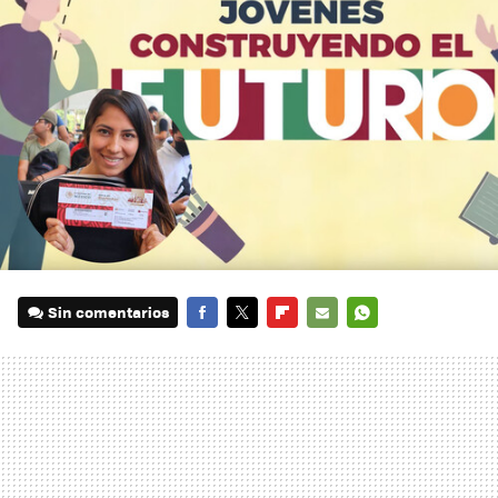
Sin comentarios
FACEBOOK
TWITTER
FLIPBOARD
E-
WHATSAPP
MAIL