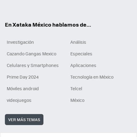
ok
e
am
m
rd
n
ok
En Xataka México hablamos de...
Investigación
Análisis
Cazando Gangas Mexico
Especiales
Celulares y Smartphones
Aplicaciones
Prime Day 2024
Tecnología en México
Móviles android
Telcel
videojuegos
México
VER MÁS TEMAS