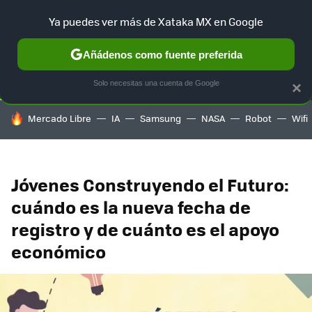
Ya puedes ver más de Xataka MX en Google
SELECCIÓN
GAMING
HOME
AUTO
TERRITORIO SAM
Añádenos como fuente preferida
Solo necesitas una cuenta de Google
×
HOY SE HABLA DE
Mercado Libre
IA
Samsung
NASA
Robot
Wifi
Jóvenes Construyendo el Futuro:
cuándo es la nueva fecha de
registro y de cuánto es el apoyo
económico