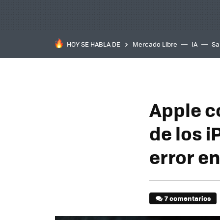
HOY SE HABLA DE
Mercado Libre
IA
Sa
Apple c
de los i
error en
7 comentarios