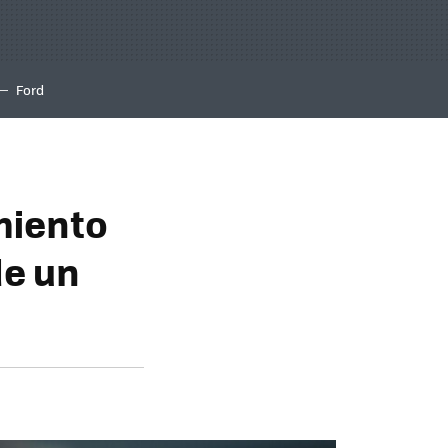
Ford
miento
de un