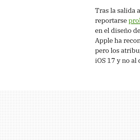
Tras la salida
reportarse
pro
en el diseño d
Apple ha recon
pero los atrib
iOS 17 y no al