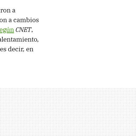
aron a
ron a cambios
egún
CNET
,
alentamiento,
 es decir, en