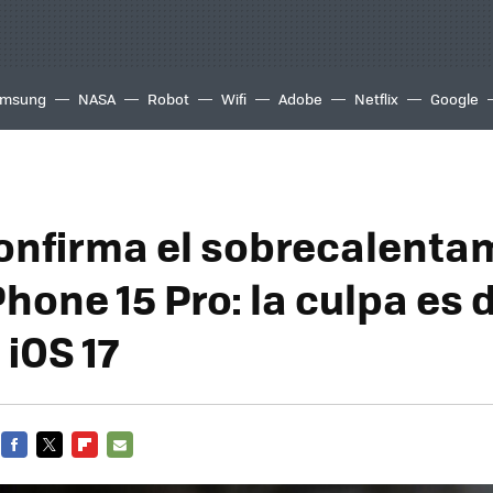
msung
NASA
Robot
Wifi
Adobe
Netflix
Google
onfirma el sobrecalenta
Phone 15 Pro: la culpa es 
 iOS 17
FACEBOOK
TWITTER
FLIPBOARD
E-