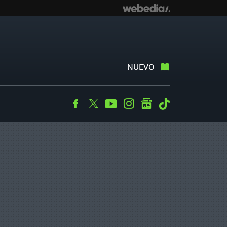
NUEVO
Facebook
Twitter
Youtube
Instagram
googlenews
Tiktok