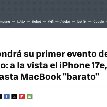
msung
NASA
Robot
Wifi
Adobe
Netflix
Google
endrá su primer evento d
: a la vista el iPhone 17
hasta MacBook "barato"
FACEBOOK
TWITTER
FLIPBOARD
E-