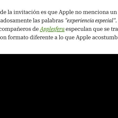
 de la invitación es que Apple no menciona un 
dadosamente las palabras
"experiencia especial"
.
s compañeros de
Applesfera
especulan que se tra
on formato diferente a lo que Apple acostumb