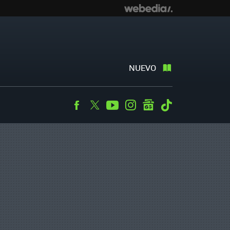
NUEVO
Facebook
Twitter
Youtube
Instagram
googlenews
Tiktok