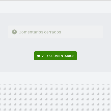
FACEBOOK
TWITTER
FLIPBOARD
E-
WHATSAPP
MAIL
Comentarios cerrados
VER
6 COMENTARIOS