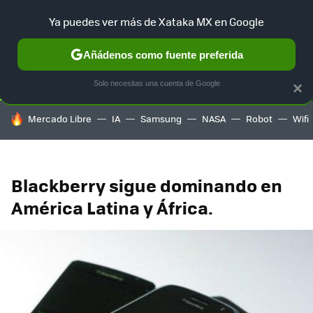
Ya puedes ver más de Xataka MX en Google
SELECCIÓN
GAMING
HOME
AUTO
TERRITORIO SAM
Añádenos como fuente preferida
Solo necesitas una cuenta de Google
×
HOY SE HABLA DE
Mercado Libre
IA
Samsung
NASA
Robot
Wifi
Blackberry sigue dominando en
América Latina y África.