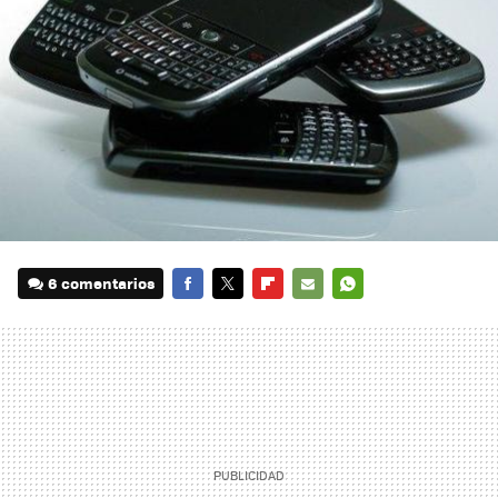
6 comentarios
FACEBOOK
TWITTER
FLIPBOARD
E-
WHATSAPP
MAIL