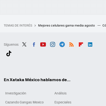
TEMAS DE INTERÉS
Mejores celulares gama media agosto
Có
Síguenos
Twit
Fac
You
Inst
Tele
RSS
Flip
Link
ter
ebo
tub
agr
gra
boa
edI
Tikt
ok
e
am
m
rd
n
ok
En Xataka México hablamos de...
Investigación
Análisis
Cazando Gangas Mexico
Especiales