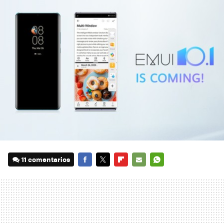
11 comentarios
FACEBOOK
TWITTER
FLIPBOARD
E-
WHATSAPP
MAIL