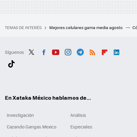
TEMAS DE INTERÉS
Mejores celulares gama media agosto
Có
Síguenos
Twit
Fac
You
Inst
Tele
RSS
Flip
Link
ter
ebo
tub
agr
gra
boa
edI
Tikt
ok
e
am
m
rd
n
ok
En Xataka México hablamos de...
Investigación
Análisis
Cazando Gangas Mexico
Especiales