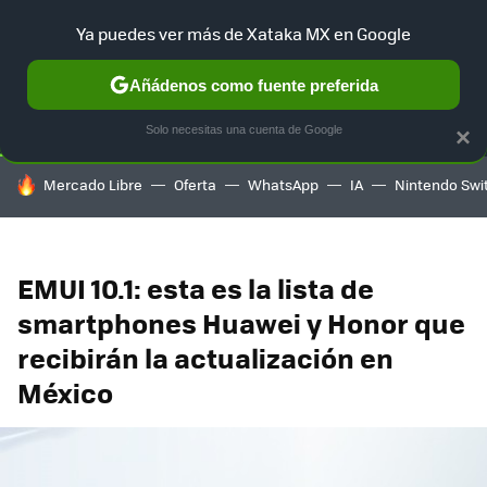
Ya puedes ver más de Xataka MX en Google
SELECCIÓN
GAMING
HOME
AUTO
TERRITORIO SAM
Añádenos como fuente preferida
Solo necesitas una cuenta de Google
×
HOY SE HABLA DE
Mercado Libre
Oferta
WhatsApp
IA
Nintendo Swi
EMUI 10.1: esta es la lista de
smartphones Huawei y Honor que
recibirán la actualización en
México