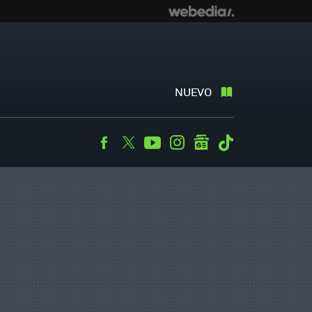
NUEVO
Facebook
Twitter
Youtube
Instagram
googlenews
Tiktok