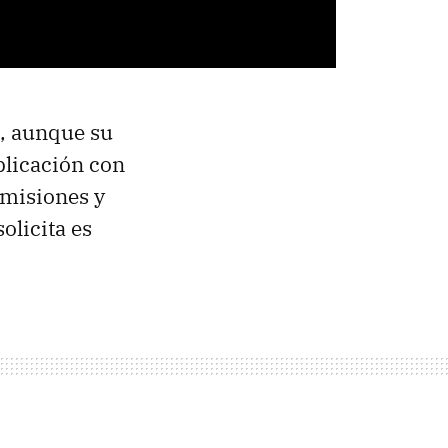
o, aunque su
plicación con
 misiones y
olicita es