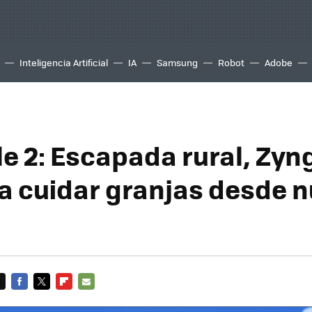
Inteligencia Artificial
IA
Samsung
Robot
Adobe
le 2: Escapada rural, Zyn
a cuidar granjas desde 
d
FACEBOOK
TWITTER
FLIPBOARD
E-