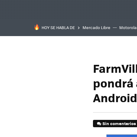
HOY SE HABLA DE
Mercado Libre
Motorola
FarmVil
pondrá 
Androi
Sin comentarios