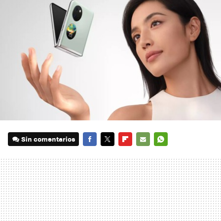
Sin comentarios
FACEBOOK
TWITTER
FLIPBOARD
E-
WHATSAPP
MAIL