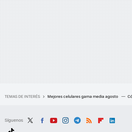
TEMAS DE INTERÉS
Mejores celulares gama media agosto
Có
Síguenos
Twit
Fac
You
Inst
Tele
RSS
Flip
Link