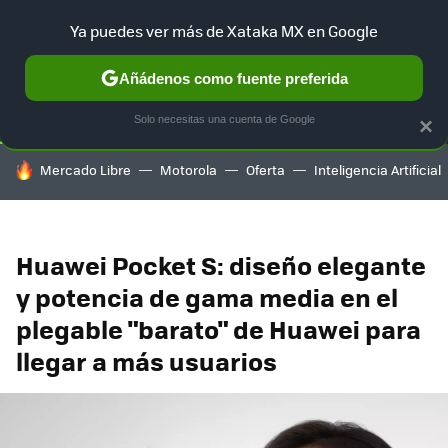
Ya puedes ver más de Xataka MX en Google
SELECCIÓN
GAMING
HOME
AUTO
TERRITORIO SAM
Añádenos como fuente preferida
Solo necesitas una cuenta de Google
×
HOY SE HABLA DE
Mercado Libre
Motorola
Oferta
Inteligencia Artificial
Huawei Pocket S: diseño elegante
y potencia de gama media en el
plegable "barato" de Huawei para
llegar a más usuarios