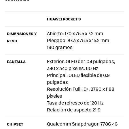
HUAWEI POCKET S
Abierto: 170 x 75.5 x 7.2 mm
DIMENSIONES Y
Plegado: 87.3 x 75.5 x 15.2 mm
PESO
190 gramos
Exterior: OLED de 1.04 pulgadas,
PANTALLA
340 x 340 pixeles, 60 Hz
Principal: OLED flexible de 6.9
pulgadas
Resolución FullHD+, 2790 x 1188
pixeles
Tasa de refresco de 120 Hz
Relación de aspecto 21:9
Qualcomm Snapdragon 778G 4G
CHIPSET