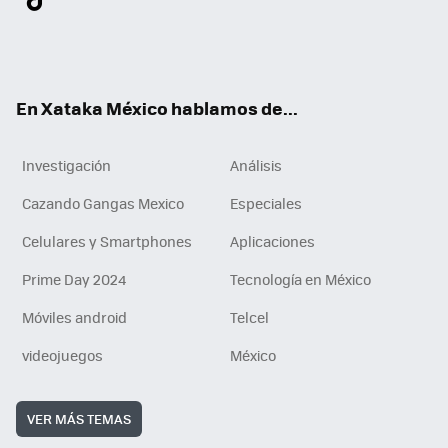
ter
ebo
tub
agr
gra
boa
edI
Tikt
ok
e
am
m
rd
n
ok
En Xataka México hablamos de...
Investigación
Análisis
Cazando Gangas Mexico
Especiales
Celulares y Smartphones
Aplicaciones
Prime Day 2024
Tecnología en México
Móviles android
Telcel
videojuegos
México
VER MÁS TEMAS