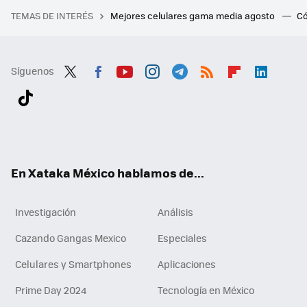
TEMAS DE INTERÉS
Mejores celulares gama media agosto
Có
Síguenos
Twit
Fac
You
Inst
Tele
RSS
Flip
Link
ter
ebo
tub
agr
gra
boa
edI
Tikt
ok
e
am
m
rd
n
ok
En Xataka México hablamos de...
Investigación
Análisis
Cazando Gangas Mexico
Especiales
Celulares y Smartphones
Aplicaciones
Prime Day 2024
Tecnología en México