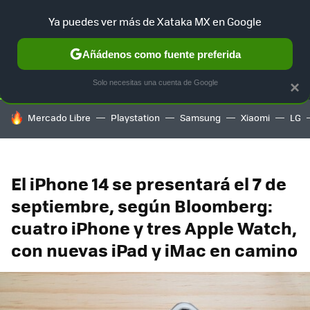
Ya puedes ver más de Xataka MX en Google
SELECCIÓN
GAMING
HOME
AUTO
TERRITORIO SAM
Añádenos como fuente preferida
Solo necesitas una cuenta de Google
×
HOY SE HABLA DE
Mercado Libre
Playstation
Samsung
Xiaomi
LG
El iPhone 14 se presentará el 7 de
septiembre, según Bloomberg:
cuatro iPhone y tres Apple Watch,
con nuevas iPad y iMac en camino