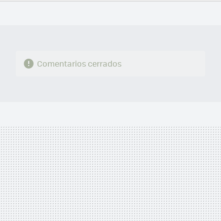
FACEBOOK
TWITTER
FLIPBOARD
E-
WHATSAPP
MAIL
Comentarios cerrados