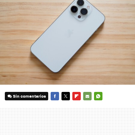
Sin comentarios
FACEBOOK
TWITTER
FLIPBOARD
E-
WHATSAPP
MAIL