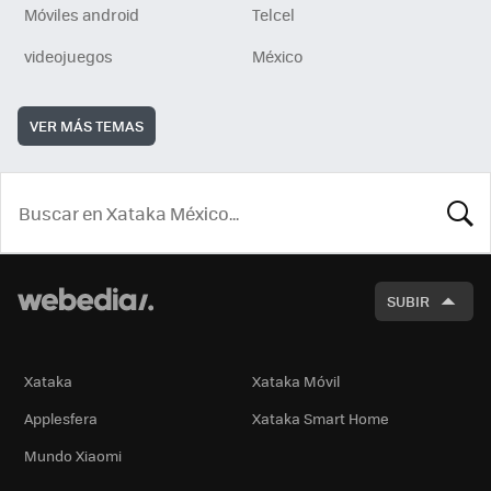
Móviles android
Telcel
videojuegos
México
VER MÁS TEMAS
BUSCA
SUBIR
Xataka
Xataka Móvil
Applesfera
Xataka Smart Home
Mundo Xiaomi