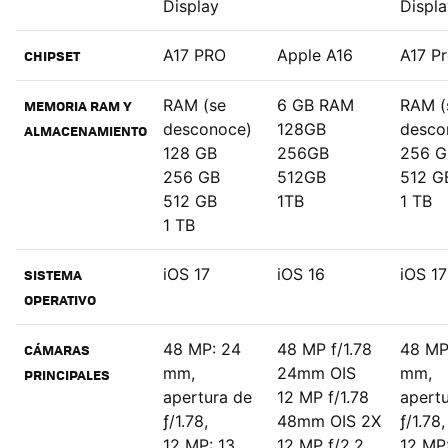
Display
Displa
A17 PRO
Apple A16
A17 P
CHIPSET
RAM (se
6 GB RAM
RAM (
MEMORIA RAM Y
desconoce)
128GB
desco
ALMACENAMIENTO
128 GB
256GB
256 G
256 GB
512GB
512 G
512 GB
1TB
1 TB
1 TB
iOS 17
iOS 16
iOS 17
SISTEMA
OPERATIVO
48 MP: 24
48 MP f/1.78
48 MP
CÁMARAS
mm,
24mm OIS
mm,
PRINCIPALES
apertura de
12 MP f/1.78
apert
ƒ/1.78,
48mm OIS 2X
ƒ/1.78,
12 MP: 13
12 MP f/2.2
12 MP: