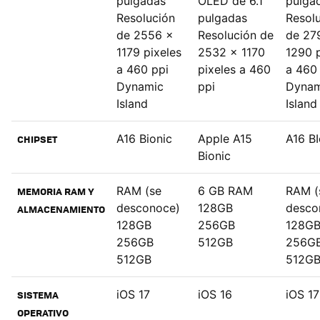
pulgadas
OLED de 6.1
pulga
Resolución
pulgadas
Resol
de 2556 x
Resolución de
de 27
1179 pixeles
2532 x 1170
1290 p
a 460 ppi
pixeles a 460
a 460
Dynamic
ppi
Dynam
Island
Island
A16 Bionic
Apple A15
A16 BI
CHIPSET
Bionic
RAM (se
6 GB RAM
RAM (
MEMORIA RAM Y
desconoce)
128GB
desco
ALMACENAMIENTO
128GB
256GB
128G
256GB
512GB
256G
512GB
512G
iOS 17
iOS 16
iOS 17
SISTEMA
OPERATIVO