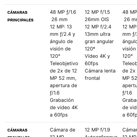
48 MP ƒ/1.6
12 MP f/1.5
48 MP 
CÁMARAS
26 mm
26mm OIS
26 m
PRINCIPALES
12 MP: 13
12 MP f/2.4
12 MP:
mm ƒ/2.4 y
13mm ultra
mm ƒ/
ángulo de
gran angular
ángul
visión de
120º
visión
120°
Vídeo 4K y
120°
Teleobjetivo
60fps
Teleob
de 2x de 12
Cámara lenta
de 2x
MP 52 mm,
frontal
MP 52
apertura de
apert
ƒ/1.6
ƒ/1.6
Grabación
Graba
de video 4K
de vi
a 60fps
a 60f
Cámara de
12 MP f/1.9
Cámar
CÁMARAS