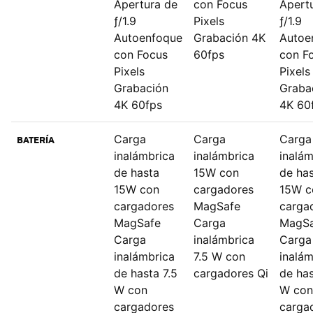
Apertura de
con Focus
Apert
ƒ/1.9
Pixels
ƒ/1.9
Autoenfoque
Grabación 4K
Autoe
con Focus
60fps
con F
Pixels
Pixels
Grabación
Graba
4K 60fps
4K 60
Carga
Carga
Carga
BATERÍA
inalámbrica
inalámbrica
inalám
de hasta
15W con
de ha
15W con
cargadores
15W c
cargadores
MagSafe
carga
MagSafe
Carga
MagSa
Carga
inalámbrica
Carga
inalámbrica
7.5 W con
inalám
de hasta 7.5
cargadores Qi
de has
W con
W con
cargadores
carga