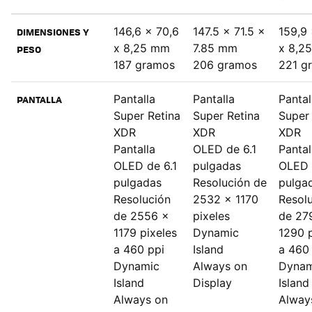
146,6 x 70,6
147.5 x 71.5 x
159,9 
DIMENSIONES Y
x 8,25 mm
7.85 mm
x 8,2
PESO
187 gramos
206 gramos
221 g
Pantalla
Pantalla
Pantal
PANTALLA
Super Retina
Super Retina
Super 
XDR
XDR
XDR
Pantalla
OLED de 6.1
Pantal
OLED de 6.1
pulgadas
OLED 
pulgadas
Resolución de
pulga
Resolución
2532 x 1170
Resol
de 2556 x
pixeles
de 27
1179 pixeles
Dynamic
1290 p
a 460 ppi
Island
a 460
Dynamic
Always on
Dynam
Island
Display
Island
Always on
Alway