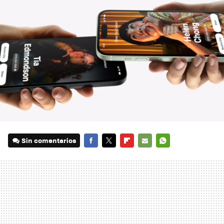
Sin comentarios
FACEBOOK
TWITTER
FLIPBOARD
E-
WHATSAPP
MAIL