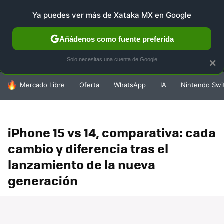
Ya puedes ver más de Xataka MX en Google
MENÚ
NUEVO
Añádenos como fuente preferida
SELECCIÓN
GAMING
HOME
AUTO
TERRITORIO 
Solo necesitas una cuenta de Google
×
HOY SE HABLA DE
Mercado Libre
Oferta
WhatsApp
IA
Nintendo Swi
iPhone 15 vs 14, comparativa: cada
cambio y diferencia tras el
lanzamiento de la nueva
generación