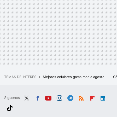
TEMAS DE INTERÉS
Mejores celulares gama media agosto
Có
Síguenos
Twit
Fac
You
Inst
Tele
RSS
Flip
Link
ter
ebo
tub
agr
gra
boa
edIn
Tikt