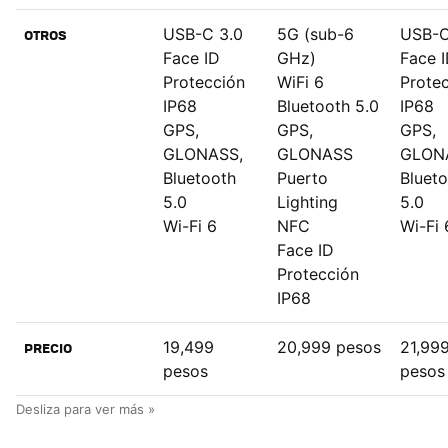
USB-C 3.0
5G (sub-6
USB-C
OTROS
Face ID
GHz)
Face 
Protección
WiFi 6
Prote
IP68
Bluetooth 5.0
IP68
GPS,
GPS,
GPS,
GLONASS,
GLONASS
GLON
Bluetooth
Puerto
Bluet
5.0
Lighting
5.0
Wi-Fi 6
NFC
Wi-Fi 
Face ID
Protección
IP68
19,499
20,999 pesos
21,99
PRECIO
pesos
pesos