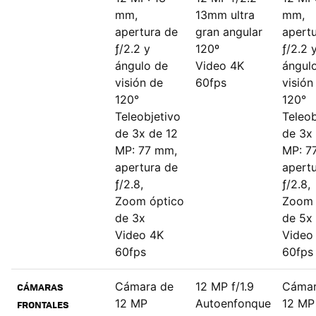
mm,
13mm ultra
mm,
apertura de
gran angular
apert
ƒ/2.2 y
120º
ƒ/2.2 
ángulo de
Video 4K
ángul
visión de
60fps
visión
120°
120°
Teleobjetivo
Teleob
de 3x de 12
de 3x
MP: 77 mm,
MP: 7
apertura de
apert
ƒ/2.8,
ƒ/2.8,
Zoom óptico
Zoom 
de 3x
de 5x
Video 4K
Video
60fps
60fps
Cámara de
12 MP f/1.9
Cámar
CÁMARAS
12 MP
Autoenfonque
12 MP
FRONTALES