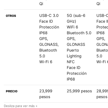
Qi
Qi
USB-C 3.0
5G (sub-6
USB-C
OTROS
Face ID
GHz)
Face 
Protección
WiFi 6
Prote
IP68
Bluetooth 5.0
IP68
GPS,
GPS,
GPS,
GLONASS,
GLONASS
GLON
Bluetooth
Puerto
Bluet
5.0
Lighting
5.0
Wi-Fi 6
NFC
Wi-Fi 
Face ID
Protección
IP68
23,999
25,999 pesos
28,99
PRECIO
pesos
pesos