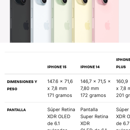
IPHONE
IPHONE 15
IPHONE 14
PLUS
147.6 x 71,6
146,7 x 71,5 x
160,9 
DIMENSIONES Y
x 7,8 mm
7,80 mm
x 7,8
PESO
171 gramos
172 gramos
201 g
Súper Retina
Pantalla
Súper 
PANTALLA
XDR OLED
Super Retina
XDR 
de 6.1
XDR
de 6.7