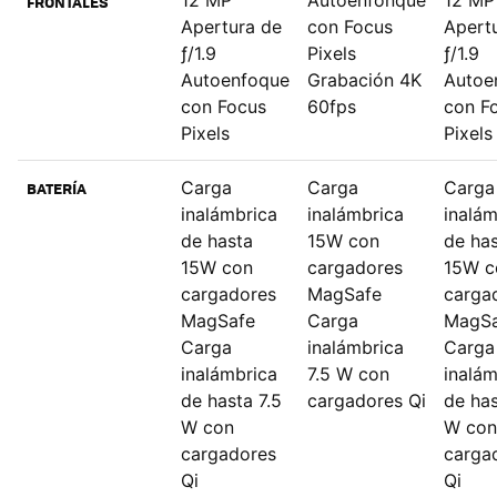
12 MP
Autoenfonque
12 MP
FRONTALES
Apertura de
con Focus
Apert
ƒ/1.9
Pixels
ƒ/1.9
Autoenfoque
Grabación 4K
Autoe
con Focus
60fps
con F
Pixels
Pixels
Carga
Carga
Carga
BATERÍA
inalámbrica
inalámbrica
inalám
de hasta
15W con
de ha
15W con
cargadores
15W c
cargadores
MagSafe
carga
MagSafe
Carga
MagSa
Carga
inalámbrica
Carga
inalámbrica
7.5 W con
inalám
de hasta 7.5
cargadores Qi
de has
W con
W con
cargadores
carga
Qi
Qi