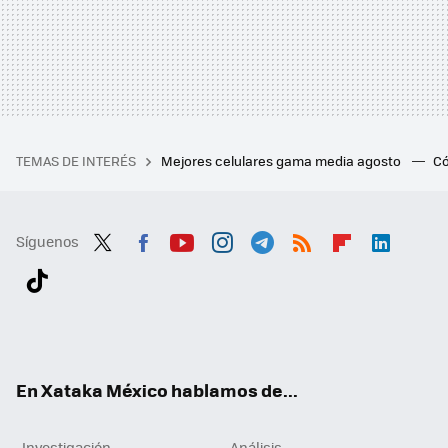
TEMAS DE INTERÉS
Mejores celulares gama media agosto
Có
Síguenos
Twit
Fac
You
Inst
Tele
RSS
Flip
Link
ter
ebo
tub
agr
gra
boa
edI
Tikt
ok
e
am
m
rd
n
ok
En Xataka México hablamos de...
Investigación
Análisis