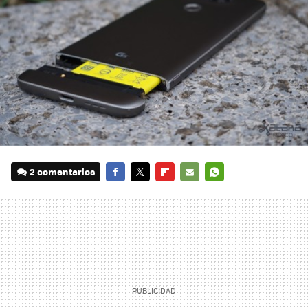
2 comentarios
FACEBOOK
TWITTER
FLIPBOARD
E-
WHATSAPP
MAIL