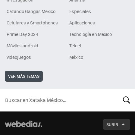
Cazando Gangas Mexico
Especiales
Celulares y Smartphones
Aplicaciones
Prime Day 2024
Tecnología en México
Móviles android
Telcel
videojuegos
México
VER MÁS TEMAS
BUSCA
SUBIR