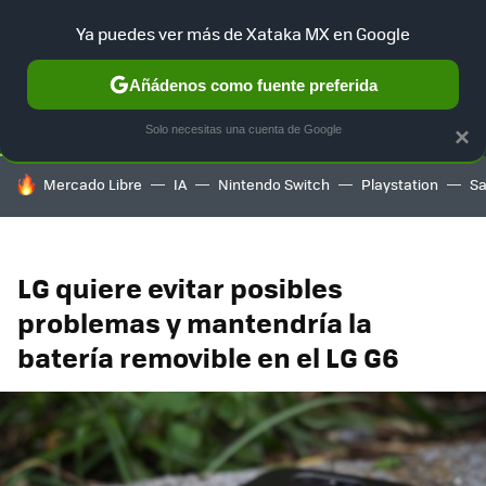
Ya puedes ver más de Xataka MX en Google
SELECCIÓN
GAMING
HOME
AUTO
TERRITORIO SAM
Añádenos como fuente preferida
Solo necesitas una cuenta de Google
×
HOY SE HABLA DE
Mercado Libre
IA
Nintendo Switch
Playstation
S
LG quiere evitar posibles
problemas y mantendría la
batería removible en el LG G6