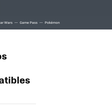
tar Wars
Game Pass
Pokémon
os
atibles