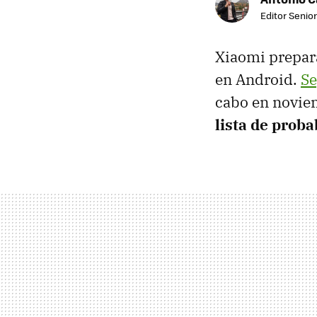
Editor Senior
Xiaomi prepara
en Android.
Se
cabo en novie
lista de prob