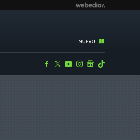
NUEVO
Facebook
Twitter
Youtube
Instagram
googlenews
Tiktok