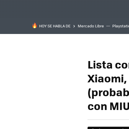
HOY SE HABLA DE
Mercado Libre
Playstat
Lista c
Xiaomi,
(probab
con MIU