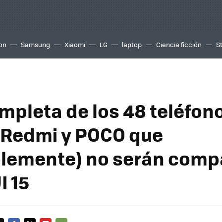
ion
Samsung
Xiaomi
LG
laptop
Ciencia ficción
S
ompleta de los 48 teléfon
 Redmi y POCO que
lemente) no serán comp
I 15