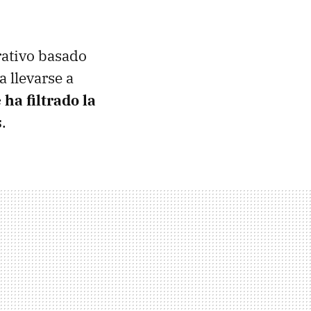
rativo basado
a llevarse a
 ha filtrado la
s
.