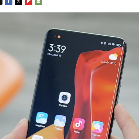
FACEBOOK
TWITTER
FLIPBOARD
E-
MAIL