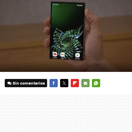
Sin comentarios
FACEBOOK
TWITTER
FLIPBOARD
E-
WHATSAPP
MAIL