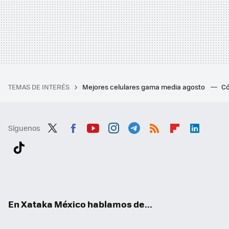
TEMAS DE INTERÉS
Mejores celulares gama media agosto
Có
Síguenos
Twit
Fac
You
Inst
Tele
RSS
Flip
Link
ter
ebo
tub
agr
gra
boa
edI
Tikt
ok
e
am
m
rd
n
ok
En Xataka México hablamos de...