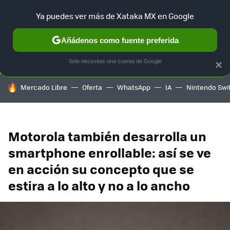
Ya puedes ver más de Xataka MX en Google
SELECCIÓN
GAMING
HOME
AUTO
TERRITORIO SAM
Añádenos como fuente preferida
Solo necesitas una cuenta de Google
×
HOY SE HABLA DE
Mercado Libre
Oferta
WhatsApp
IA
Nintendo Swi
Motorola también desarrolla un
smartphone enrollable: así se ve
en acción su concepto que se
estira a lo alto y no a lo ancho