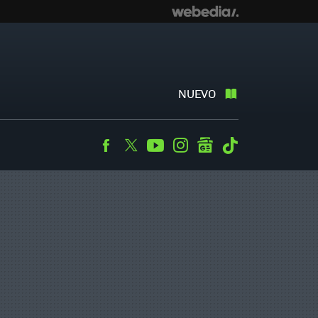
NUEVO
Facebook
Twitter
Youtube
Instagram
googlenews
Tiktok