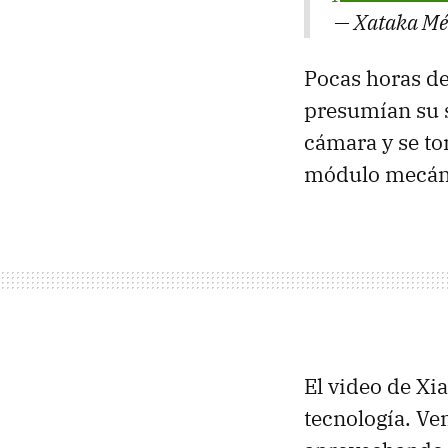
— Xataka Mé
Pocas horas d
presumían su s
cámara y se t
módulo mecán
El video de Xi
tecnología. V