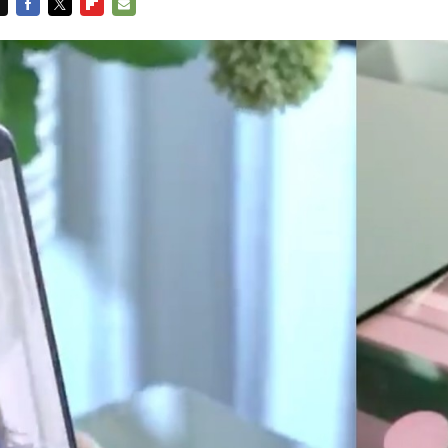
FACEBOOK
TWITTER
FLIPBOARD
E-
MAIL