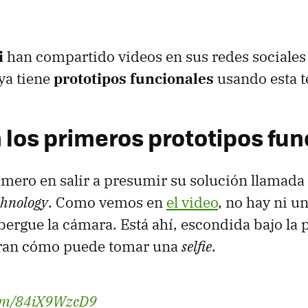
i
han compartido videos en sus redes sociales
ya tiene
prototipos funcionales
usando esta t
n los primeros prototipos fu
imero en salir a presumir su solución llamada
chnology
. Como vemos en
el video
, no hay ni u
ergue la cámara. Está ahí, escondida bajo la p
ran cómo puede tomar una
selfie
.
.com/84iX9WzcD9