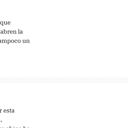
 que
 abren la
tampoco un
r esta
a
,