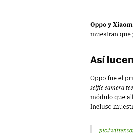
Oppo y Xiaom
muestran que 
Así luce
Oppo fue el pr
selfie camera te
módulo que alb
Incluso muest
pic.twitter