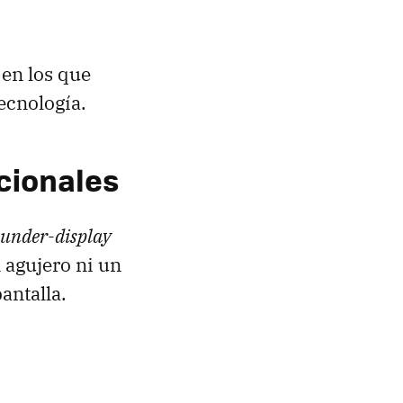
 en los que
ecnología.
ncionales
under-display
n agujero ni un
antalla.