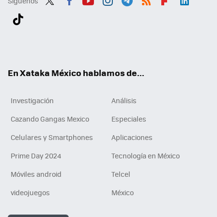
Síguenos
Twit
Fac
You
Inst
Tele
RSS
Flip
Link
ter
ebo
tub
agr
gra
boa
edI
Tikt
ok
e
am
m
rd
n
ok
En Xataka México hablamos de...
Investigación
Análisis
Cazando Gangas Mexico
Especiales
Celulares y Smartphones
Aplicaciones
Prime Day 2024
Tecnología en México
Móviles android
Telcel
videojuegos
México