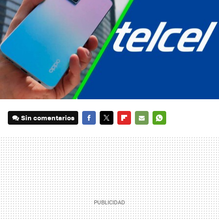
Sin comentarios
FACEBOOK
TWITTER
FLIPBOARD
E-
WHATSAPP
MAIL