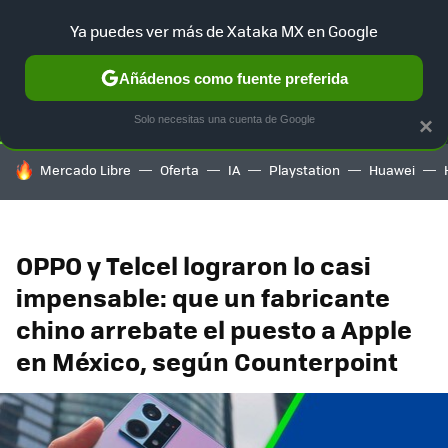
Ya puedes ver más de Xataka MX en Google
SELECCIÓN
GAMING
HOME
AUTO
TERRITORIO SAM
Añádenos como fuente preferida
Solo necesitas una cuenta de Google
×
HOY SE HABLA DE
Mercado Libre
Oferta
IA
Playstation
Huawei
OPPO y Telcel lograron lo casi
impensable: que un fabricante
chino arrebate el puesto a Apple
en México, según Counterpoint