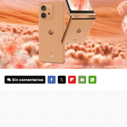
Sin comentarios
FACEBOOK
TWITTER
FLIPBOARD
E-
WHATSAPP
MAIL