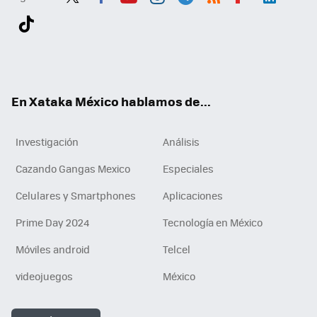
Twit
Fac
You
Inst
Tele
RSS
Flip
Link
ter
ebo
tub
agr
gra
boa
edI
Tikt
ok
e
am
m
rd
n
ok
En Xataka México hablamos de...
Investigación
Análisis
Cazando Gangas Mexico
Especiales
Celulares y Smartphones
Aplicaciones
Prime Day 2024
Tecnología en México
Móviles android
Telcel
videojuegos
México