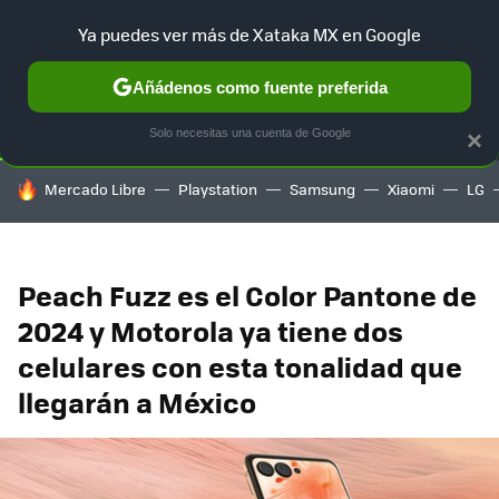
Ya puedes ver más de Xataka MX en Google
SELECCIÓN
GAMING
HOME
AUTO
TERRITORIO SAM
Añádenos como fuente preferida
Solo necesitas una cuenta de Google
×
HOY SE HABLA DE
Mercado Libre
Playstation
Samsung
Xiaomi
LG
Peach Fuzz es el Color Pantone de
2024 y Motorola ya tiene dos
celulares con esta tonalidad que
llegarán a México