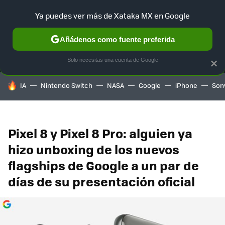
Ya puedes ver más de Xataka MX en Google
MENÚ
NUEVO
Añádenos como fuente preferida
SELECCIÓN
GAMING
HOME
AUTO
TERRITORIO SAM
Solo necesitas una cuenta de Google
×
HOY SE HABLA DE
IA
Nintendo Switch
NASA
Google
iPhone
Son
Pixel 8 y Pixel 8 Pro: alguien ya
hizo unboxing de los nuevos
flagships de Google a un par de
días de su presentación oficial