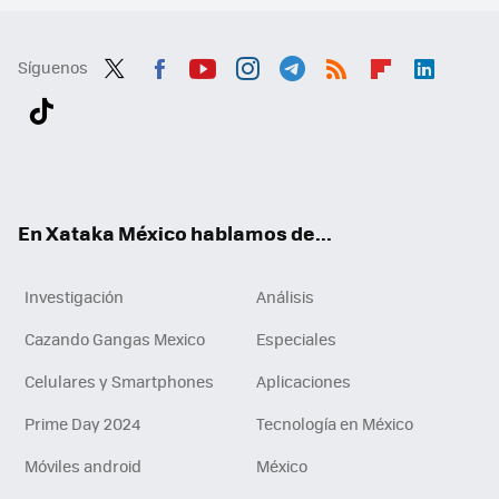
Síguenos
Twit
Fac
You
Inst
Tele
RSS
Flip
Link
ter
ebo
tub
agr
gra
boa
edI
Tikt
ok
e
am
m
rd
n
ok
En Xataka México hablamos de...
Investigación
Análisis
Cazando Gangas Mexico
Especiales
Celulares y Smartphones
Aplicaciones
Prime Day 2024
Tecnología en México
Móviles android
México