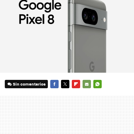
Sin comentarios
FACEBOOK
TWITTER
FLIPBOARD
E-
WHATSAPP
MAIL