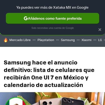
Ya puedes ver más de Xataka MX en Google
SELECCIÓN
GAMING
HOME
AUTO
TERRITORIO SAM
Añádenos como fuente preferida
Solo necesitas una cuenta de Google
×
HOY SE HABLA DE
Mercado Libre
Playstation
Samsung
Xiaomi
LG
Samsung hace el anuncio
definitivo: lista de celulares que
recibirán One UI 7 en México y
calendario de actualización