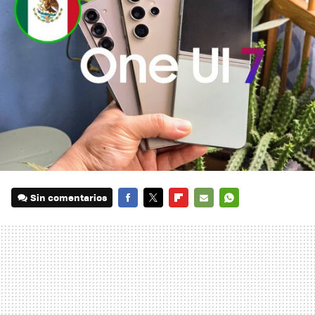
Sin comentarios
FACEBOOK
TWITTER
FLIPBOARD
E-
WHATSAPP
MAIL