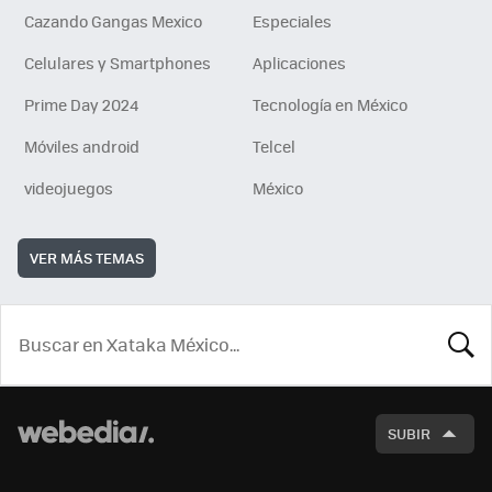
Cazando Gangas Mexico
Especiales
Celulares y Smartphones
Aplicaciones
Prime Day 2024
Tecnología en México
Móviles android
Telcel
videojuegos
México
VER MÁS TEMAS
BUSCA
SUBIR