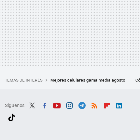
TEMAS DE INTERÉS
Mejores celulares gama media agosto
Có
Síguenos
Twit
Fac
You
Inst
Tele
RSS
Flip
Link
ter
ebo
tub
agr
gra
boa
edI
Tikt
ok
e
am
m
rd
n
ok