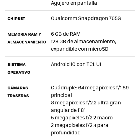
Agujero en pantalla
Qualcomm Snapdragon 765G
CHIPSET
6 GB de RAM
MEMORIA RAM Y
128 GB de almacenamiento,
ALMACENAMIENTO
expandible con microSD
Android 10 con TCL UI
SISTEMA
OPERATIVO
Cuádruple: 64 megapixeles f/1.89
CÁMARAS
principal
TRASERAS
8 megapixeles f/2.2 ultra gran
angular de 118°
5 megapixeles f/2.2 macro
2 megapixeles f/2.4 para
profundidad