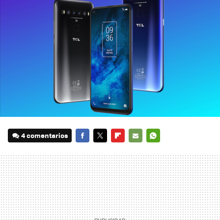
4 comentarios
FACEBOOK
TWITTER
FLIPBOARD
E-
WHATSAPP
MAIL