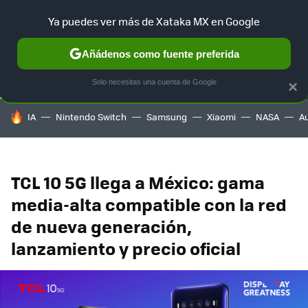
Ya puedes ver más de Xataka MX en Google
SELECCIÓN
GAMING
HOME
AUTO
TERRITORIO SAM
Añádenos como fuente preferida
Solo necesitas una cuenta de Google
×
HOY SE HABLA DE
IA
Nintendo Switch
Samsung
Xiaomi
NASA
A
TCL 10 5G llega a México: gama
media-alta compatible con la red
de nueva generación,
lanzamiento y precio oficial