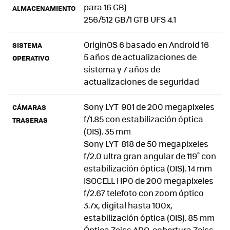
para 16 GB)
ALMACENAMIENTO
256/512 GB/1 GTB UFS 4.1
OriginOS 6 basado en Android 16
SISTEMA
5 años de actualizaciones de
OPERATIVO
sistema y 7 años de
actualizaciones de seguridad
Sony LYT-901 de 200 megapixeles
CÁMARAS
f/1.85 con estabilización óptica
TRASERAS
(OIS). 35 mm
Sony LYT-818 de 50 megapixeles
f/2.0 ultra gran angular de 119˚ con
estabilización óptica (OIS). 14 mm
ISOCELL HP0 de 200 megapixeles
f/2.67 telefoto con zoom óptico
3.7x, digital hasta 100x,
estabilización óptica (OIS). 85 mm
Óptica Zeiss APO, cobertura Zeiss