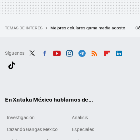
TEMAS DE INTERÉS
Mejores celulares gama media agosto
Có
Síguenos
Twit
Fac
You
Inst
Tele
RSS
Flip
Link
ter
ebo
tub
agr
gra
boa
edI
Tikt
ok
e
am
m
rd
n
ok
En Xataka México hablamos de...
Investigación
Análisis
Cazando Gangas Mexico
Especiales