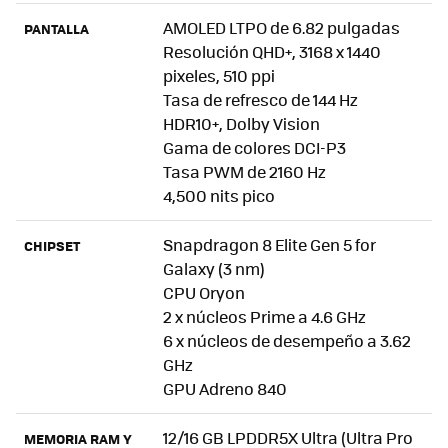
AMOLED LTPO de 6.82 pulgadas
PANTALLA
Resolución QHD+, 3168 x 1440
pixeles, 510 ppi
Tasa de refresco de 144 Hz
HDR10+, Dolby Vision
Gama de colores DCI-P3
Tasa PWM de 2160 Hz
4,500 nits pico
Snapdragon 8 Elite Gen 5 for
CHIPSET
Galaxy (3 nm)
CPU Oryon
2 x núcleos Prime a 4.6 GHz
6 x núcleos de desempeño a 3.62
GHz
GPU Adreno 840
12/16 GB LPDDR5X Ultra (Ultra Pro
MEMORIA RAM Y