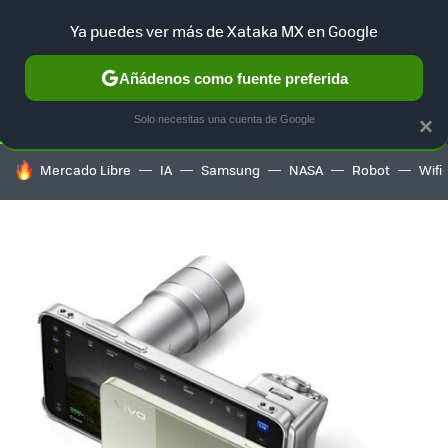
Ya puedes ver más de Xataka MX en Google
SELECCIÓN
GAMING
HOME
AUTO
TERRITORIO SAM
Añádenos como fuente preferida
Solo necesitas una cuenta de Google
×
HOY SE HABLA DE
Mercado Libre
IA
Samsung
NASA
Robot
Wifi