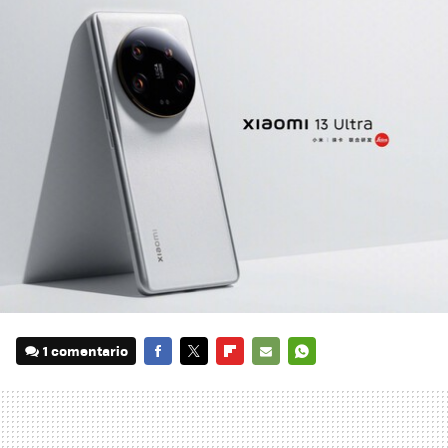
1 comentario
FACEBOOK
TWITTER
FLIPBOARD
E-
WHATSAPP
MAIL