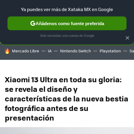
Ya puedes ver más de Xataka MX en Google
SELECCIÓN
GAMING
HOME
AUTO
TERRITORIO SAM
Añádenos como fuente preferida
Solo necesitas una cuenta de Google
×
HOY SE HABLA DE
Mercado Libre
IA
Nintendo Switch
Playstation
S
Xiaomi 13 Ultra en toda su gloria:
se revela el diseño y
características de la nueva bestia
fotográfica antes de su
presentación