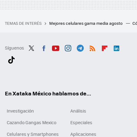
TEMAS DE INTERÉS
Mejores celulares gama media agosto
Có
Síguenos
Twit
Fac
You
Inst
Tele
RSS
Flip
Link
ter
ebo
tub
agr
gra
boa
edI
Tikt
ok
e
am
m
rd
n
ok
En Xataka México hablamos de...
Investigación
Análisis
Cazando Gangas Mexico
Especiales
Celulares y Smartphones
Aplicaciones