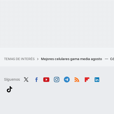
TEMAS DE INTERÉS
Mejores celulares gama media agosto
Có
Síguenos
Twit
Fac
You
Inst
Tele
RSS
Flip
Link
ter
ebo
tub
agr
gra
boa
edI
Tikt
ok
e
am
m
rd
n
ok