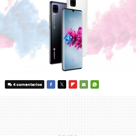
4 comentarios
FACEBOOK
TWITTER
FLIPBOARD
E-
WHATSAPP
MAIL