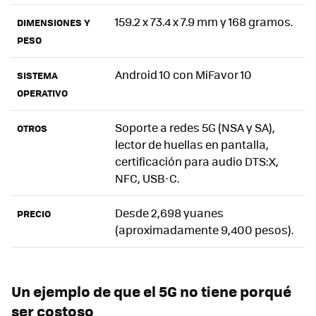
159.2 x 73.4 x 7.9 mm y 168 gramos.
DIMENSIONES Y
PESO
Android 10 con MiFavor 10
SISTEMA
OPERATIVO
Soporte a redes 5G (NSA y SA),
OTROS
lector de huellas en pantalla,
certificación para audio DTS:X,
NFC, USB-C.
Desde 2,698 yuanes
PRECIO
(aproximadamente 9,400 pesos).
Un ejemplo de que el 5G no tiene porqué
ser costoso