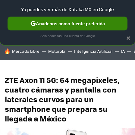
Ya puedes ver más de Xataka MX en Google
SELECCIÓN
GAMING
HOME
AUTO
TERRITORIO SAM
Añádenos como fuente preferida
Solo necesitas una cuenta de Google
×
HOY SE HABLA DE
Mercado Libre
Motorola
Inteligencia Artificial
IA
ZTE Axon 11 5G: 64 megapixeles,
cuatro cámaras y pantalla con
laterales curvos para un
smartphone que prepara su
llegada a México