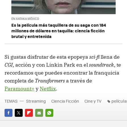
EN XATAKA MÉXICO
Es la película más taquillera de su saga con 184
millones de dólares en taquilla: ciencia ficción
brutal y entretenida
Si gustas disfrutar de esta epopeya
sci-fi
llena de
CGI
, acción y con Linkin Park en el
soundtrack
, te
recordamos que puedes encontrar la franquicia
completa de
Transformers
a través de
Paramount+
y
Netflix
.
TEMAS
Streaming
Ciencia Ficción
Cine y TV
película
FACEBOOK
TWITTER
FLIPBOARD
E-
WHATSAPP