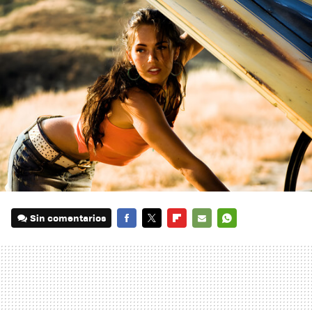
Sin comentarios
FACEBOOK
TWITTER
FLIPBOARD
E-
WHATSAPP
MAIL