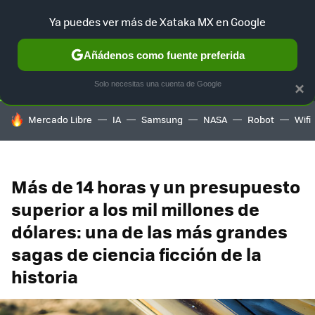
Ya puedes ver más de Xataka MX en Google
SELECCIÓN
GAMING
HOME
AUTO
TERRITORIO SAM
Añádenos como fuente preferida
Solo necesitas una cuenta de Google
×
HOY SE HABLA DE
Mercado Libre
IA
Samsung
NASA
Robot
Wifi
Más de 14 horas y un presupuesto
superior a los mil millones de
dólares: una de las más grandes
sagas de ciencia ficción de la
historia