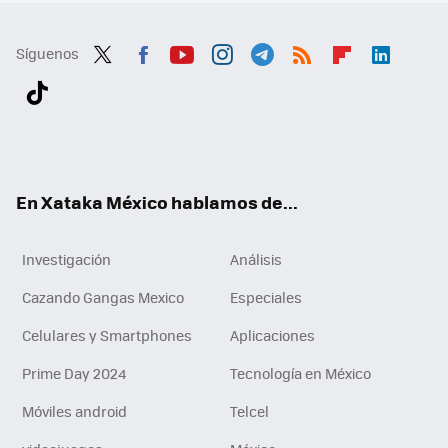
Síguenos
Twit
Fac
You
Inst
Tele
RSS
Flip
Link
ter
ebo
tub
agr
gra
boa
edI
Tikt
ok
e
am
m
rd
n
ok
En Xataka México hablamos de...
Investigación
Análisis
Cazando Gangas Mexico
Especiales
Celulares y Smartphones
Aplicaciones
Prime Day 2024
Tecnología en México
Móviles android
Telcel