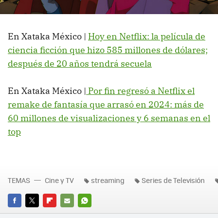
En Xataka México |
Hoy en Netflix: la película de
ciencia ficción que hizo 585 millones de dólares;
después de 20 años tendrá secuela
En Xataka México |
Por fin regresó a Netflix el
remake de fantasía que arrasó en 2024: más de
60 millones de visualizaciones y 6 semanas en el
top
TEMAS
Cine y TV
streaming
Series de Televisión
FACEBOOK
TWITTER
FLIPBOARD
E-
WHATSAPP