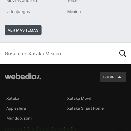
Móviles android
Telcel
videojuegos
México
VER MÁS TEMAS
BUSCA
SUBIR
Xataka
Xataka Móvil
Applesfera
Xataka Smart Home
Mundo Xiaomi
Otras publicaciones de Webedia