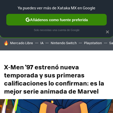
Ya puedes ver más de Xataka MX en Google
SELECCIÓN
GAMING
HOME
AUTO
TERRITORIO SAM
Añádenos como fuente preferida
Solo necesitas una cuenta de Google
×
HOY SE HABLA DE
Mercado Libre
IA
Nintendo Switch
Playstation
S
X-Men '97 estrenó nueva
temporada y sus primeras
calificaciones lo confirman: es la
mejor serie animada de Marvel