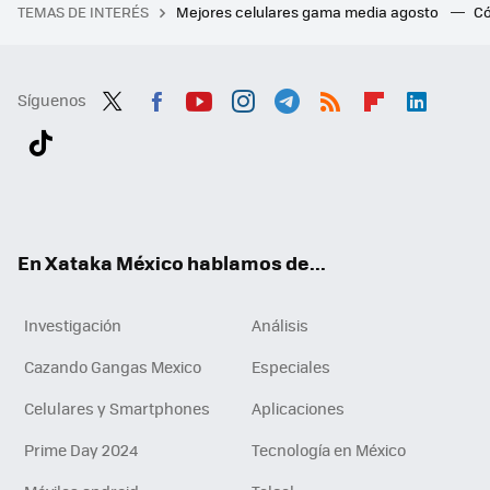
TEMAS DE INTERÉS
Mejores celulares gama media agosto
Có
Síguenos
Twit
Fac
You
Inst
Tele
RSS
Flip
Link
ter
ebo
tub
agr
gra
boa
edI
Tikt
ok
e
am
m
rd
n
ok
En Xataka México hablamos de...
Investigación
Análisis
Cazando Gangas Mexico
Especiales
Celulares y Smartphones
Aplicaciones
Prime Day 2024
Tecnología en México