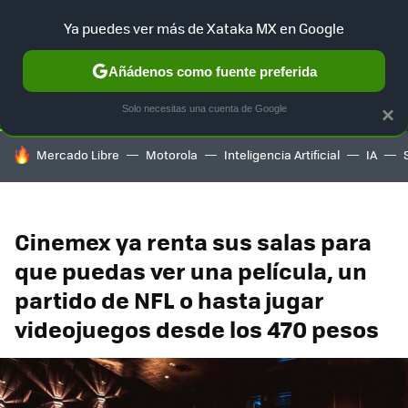
Ya puedes ver más de Xataka MX en Google
SELECCIÓN
GAMING
HOME
AUTO
TERRITORIO SAM
Añádenos como fuente preferida
Solo necesitas una cuenta de Google
×
HOY SE HABLA DE
Mercado Libre
Motorola
Inteligencia Artificial
IA
Cinemex ya renta sus salas para
que puedas ver una película, un
partido de NFL o hasta jugar
videojuegos desde los 470 pesos