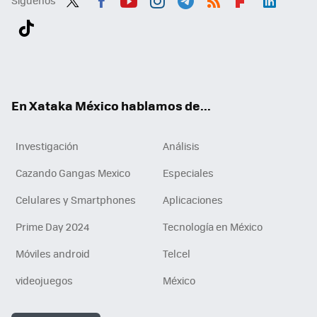
Twit
Fac
You
Inst
Tele
RSS
Flip
Link
ter
ebo
tub
agr
gra
boa
edI
Tikt
ok
e
am
m
rd
n
ok
En Xataka México hablamos de...
Investigación
Análisis
Cazando Gangas Mexico
Especiales
Celulares y Smartphones
Aplicaciones
Prime Day 2024
Tecnología en México
Móviles android
Telcel
videojuegos
México