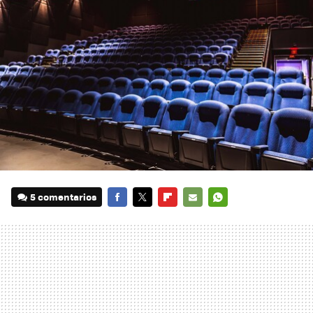
5 comentarios
FACEBOOK
TWITTER
FLIPBOARD
E-
WHATSAPP
MAIL