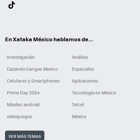
Twit
Fac
You
Inst
Tele
RSS
Flip
Link
ter
ebo
tub
agr
gra
boa
edI
Tikt
ok
e
am
m
rd
n
ok
En Xataka México hablamos de...
Investigación
Análisis
Cazando Gangas Mexico
Especiales
Celulares y Smartphones
Aplicaciones
Prime Day 2024
Tecnología en México
Móviles android
Telcel
videojuegos
México
VER MÁS TEMAS