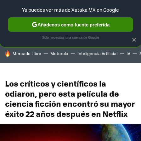
Ya puedes ver más de Xataka MX en Google
SELECCIÓN
GAMING
HOME
AUTO
TERRITORIO SAM
Añádenos como fuente preferida
Solo necesitas una cuenta de Google
×
HOY SE HABLA DE
Mercado Libre
Motorola
Inteligencia Artificial
IA
Los críticos y científicos la
odiaron, pero esta película de
ciencia ficción encontró su mayor
éxito 22 años después en Netflix