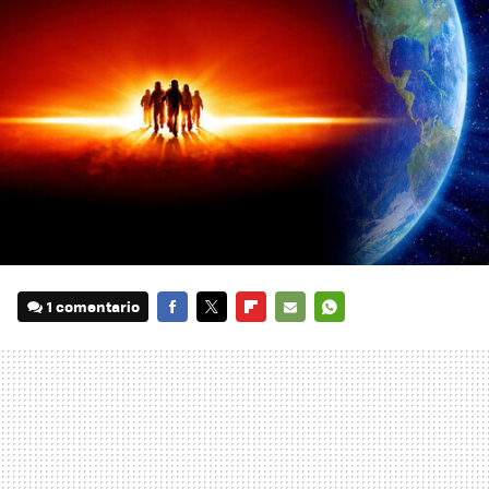
1 comentario
FACEBOOK
TWITTER
FLIPBOARD
E-
WHATSAPP
MAIL