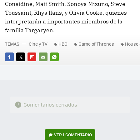
Considine, Matt Smith, Sonoya Mizuno, Steve
Toussaint, Rhys Ifans, y Olivia Cooke, quienes
interpretarán a importantes miembros de la
familia Targaryen.
TEMAS
Cine y TV
HBO
Game of Thrones
House 
FACEBOOK
TWITTER
FLIPBOARD
E-
WHATSAPP
MAIL
Comentarios cerrados
VER
1 COMENTARIO