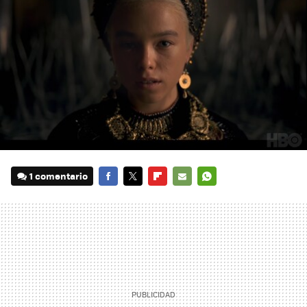
1 comentario
FACEBOOK
TWITTER
FLIPBOARD
E-
WHATSAPP
MAIL