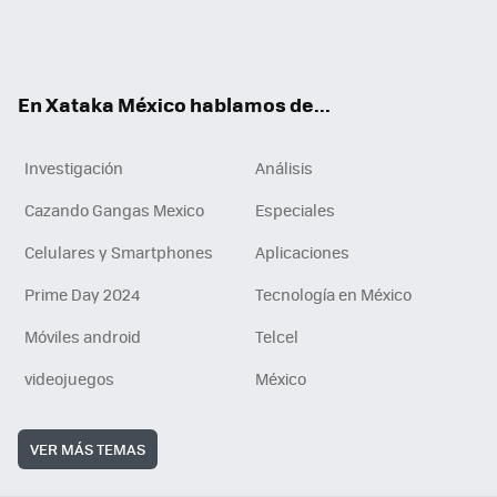
ter
ebo
tub
agr
gra
boa
edI
Tikt
ok
e
am
m
rd
n
ok
En Xataka México hablamos de...
Investigación
Análisis
Cazando Gangas Mexico
Especiales
Celulares y Smartphones
Aplicaciones
Prime Day 2024
Tecnología en México
Móviles android
Telcel
videojuegos
México
VER MÁS TEMAS