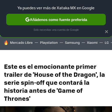
Ya puedes ver más de Xataka MX en Google
SELECCIÓN
GAMING
HOME
AUTO
TERRITORIO SAM
Añádenos como fuente preferida
Solo necesitas una cuenta de Google
×
HOY SE HABLA DE
Mercado Libre
Playstation
Samsung
Xiaomi
LG
Este es el emocionante primer
trailer de 'House of the Dragon', la
serie spin-off que contará la
historia antes de 'Game of
Thrones'