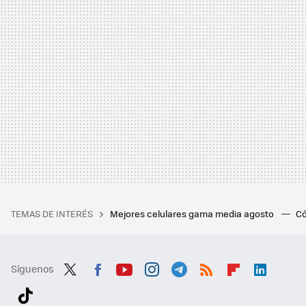
TEMAS DE INTERÉS
Mejores celulares gama media agosto
Có
Síguenos
Twit
Fac
You
Inst
Tele
RSS
Flip
Link