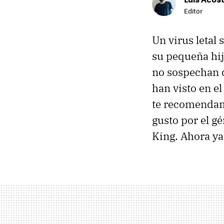
Editor
Un virus letal 
su pequeña hij
no sospechan q
han visto en e
te recomend
gusto por el 
King. Ahora ya