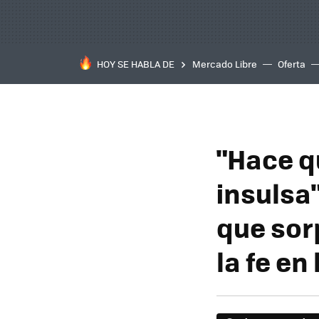
HOY SE HABLA DE
Mercado Libre
Oferta
"Hace q
insulsa"
que sor
la fe en