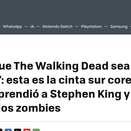
WhatsApp
IA
Nintendo Switch
Playstation
Samsung
ue The Walking Dead sea
: esta es la cinta sur co
prendió a Stephen King y
 los zombies