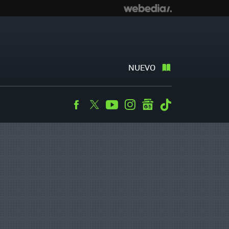
NUEVO
Facebook
Twitter
Youtube
Instagram
googlenews
Tiktok