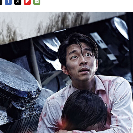
FACEBOOK
TWITTER
FLIPBOARD
E-
MAIL