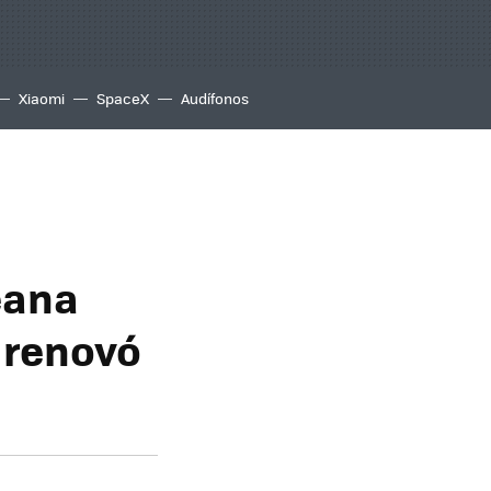
Xiaomi
SpaceX
Audífonos
reana
 renovó