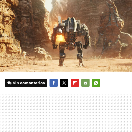
Sin comentarios
FACEBOOK
TWITTER
FLIPBOARD
E-
WHATSAPP
MAIL