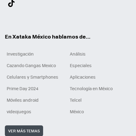
Twit
Fac
You
Inst
Tele
RSS
Flip
Link
ter
ebo
tub
agr
gra
boa
edI
Tikt
ok
e
am
m
rd
n
ok
En Xataka México hablamos de...
Investigación
Análisis
Cazando Gangas Mexico
Especiales
Celulares y Smartphones
Aplicaciones
Prime Day 2024
Tecnología en México
Móviles android
Telcel
videojuegos
México
VER MÁS TEMAS