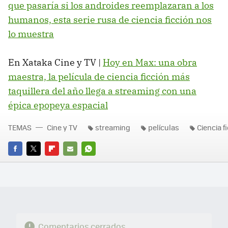
que pasaría si los androides reemplazaran a los
humanos, esta serie rusa de ciencia ficción nos
lo muestra
En Xataka Cine y TV |
Hoy en Max: una obra
maestra, la película de ciencia ficción más
taquillera del año llega a streaming con una
épica epopeya espacial
TEMAS
Cine y TV
streaming
películas
Ciencia f
FACEBOOK
TWITTER
FLIPBOARD
E-
WHATSAPP
MAIL
Comentarios cerrados