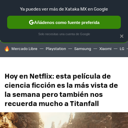
Ya puedes ver más de Xataka MX en Google
SELECCIÓN
GAMING
HOME
AUTO
TERRITORIO SAM
Añádenos como fuente preferida
Solo necesitas una cuenta de Google
×
HOY SE HABLA DE
Mercado Libre
Playstation
Samsung
Xiaomi
LG
Hoy en Netflix: esta película de
ciencia ficción es la más vista de
la semana pero también nos
recuerda mucho a Titanfall