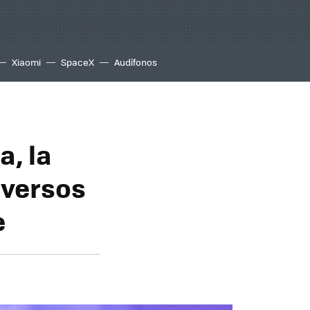
Xiaomi
SpaceX
Audífonos
a, la
niversos
e