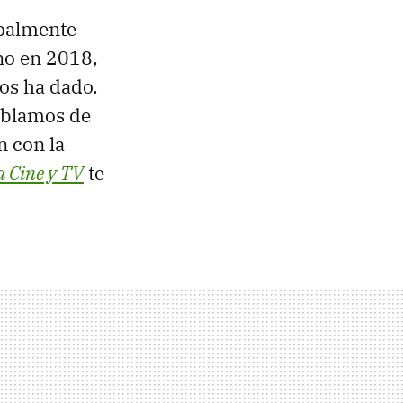
ipalmente
no en 2018,
os ha dado.
ablamos de
n con la
 Cine y TV
te