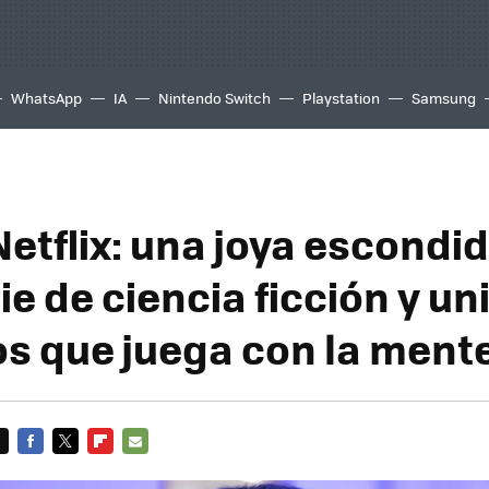
WhatsApp
IA
Nintendo Switch
Playstation
Samsung
etflix: una joya escondid
ie de ciencia ficción y u
os que juega con la ment
FACEBOOK
TWITTER
FLIPBOARD
E-