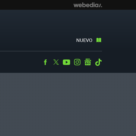
NUEVO
Facebook
Twitter
Youtube
Instagram
googlenews
Tiktok