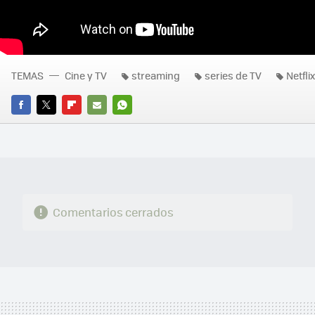
TEMAS
Cine y TV
streaming
series de TV
Netflix
FACEBOOK
TWITTER
FLIPBOARD
E-
WHATSAPP
MAIL
Comentarios cerrados