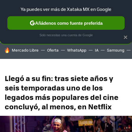
Ya puedes ver más de Xataka MX en Google
SELECCIÓN
GAMING
HOME
AUTO
TERRITORIO SAM
Añádenos como fuente preferida
Solo necesitas una cuenta de Google
×
HOY SE HABLA DE
Mercado Libre
Oferta
WhatsApp
IA
Samsung
Llegó a su fin: tras siete años y
seis temporadas uno de los
legados más populares del cine
concluyó, al menos, en Netflix