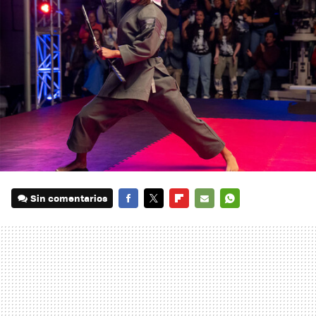
Sin comentarios
FACEBOOK
TWITTER
FLIPBOARD
E-
WHATSAPP
MAIL