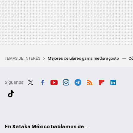
TEMAS DE INTERÉS
Mejores celulares gama media agosto
Có
Síguenos
Twit
Fac
You
Inst
Tele
RSS
Flip
Link
ter
ebo
tub
agr
gra
boa
edI
Tikt
ok
e
am
m
rd
n
ok
En Xataka México hablamos de...