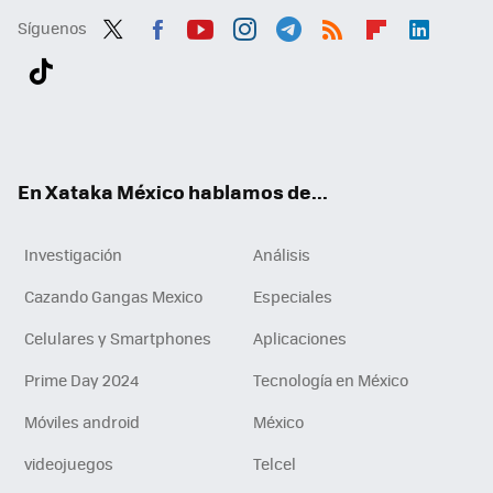
Síguenos
Twit
Fac
You
Inst
Tele
RSS
Flip
Link
ter
ebo
tub
agr
gra
boa
edI
Tikt
ok
e
am
m
rd
n
ok
En Xataka México hablamos de...
Investigación
Análisis
Cazando Gangas Mexico
Especiales
Celulares y Smartphones
Aplicaciones
Prime Day 2024
Tecnología en México
Móviles android
México
videojuegos
Telcel