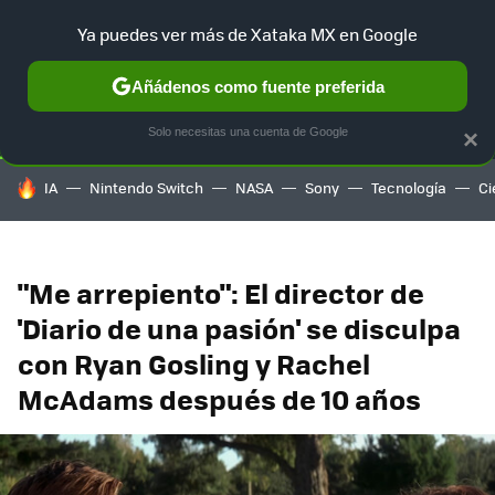
Ya puedes ver más de Xataka MX en Google
SELECCIÓN
GAMING
HOME
AUTO
TERRITORIO SAM
Añádenos como fuente preferida
Solo necesitas una cuenta de Google
×
HOY SE HABLA DE
IA
Nintendo Switch
NASA
Sony
Tecnología
Ci
"Me arrepiento": El director de
'Diario de una pasión' se disculpa
con Ryan Gosling y Rachel
McAdams después de 10 años