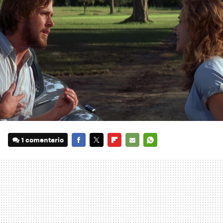
1 comentario
FACEBOOK
TWITTER
FLIPBOARD
E-
WHATSAPP
MAIL