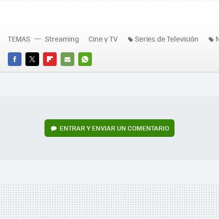
TEMAS
Streaming
Cine y TV
Series de Televisión
N
FACEBOOK
TWITTER
FLIPBOARD
E-
WHATSAPP
MAIL
ENTRAR Y ENVIAR UN COMENTARIO