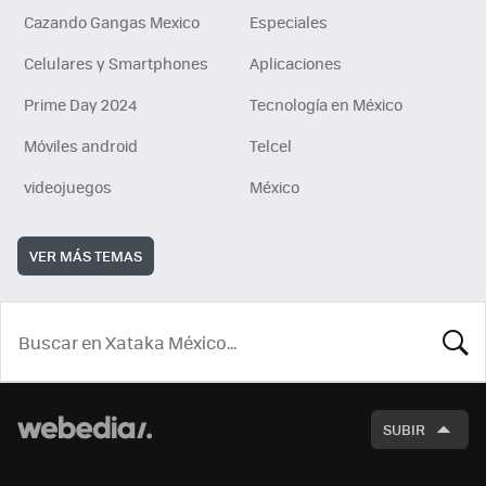
Cazando Gangas Mexico
Especiales
Celulares y Smartphones
Aplicaciones
Prime Day 2024
Tecnología en México
Móviles android
Telcel
videojuegos
México
VER MÁS TEMAS
BUSCA
SUBIR