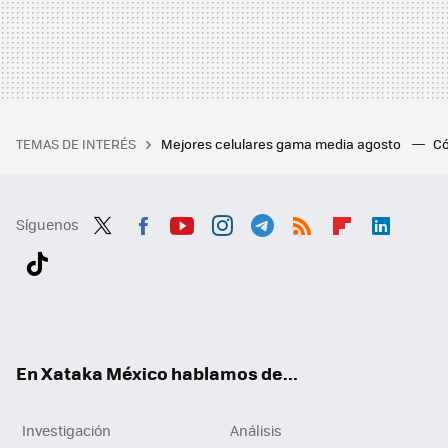
TEMAS DE INTERÉS
Mejores celulares gama media agosto
Có
Síguenos
Twit
Fac
You
Inst
Tele
RSS
Flip
Link
ter
ebo
tub
agr
gra
boa
edI
Tikt
ok
e
am
m
rd
n
ok
En Xataka México hablamos de...
Investigación
Análisis