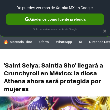
Ya puedes ver más de Xataka MX en Google
MENÚ
NUEVO
Añádenos como fuente preferida
SELECCIÓN
GAMING
HOME
AUTO
TERRITORIO SAM
Solo necesitas una cuenta de Google
×
HOY SE HABLA DE
Mercado Libre
Oferta
WhatsApp
IA
Nintendo Swi
'Saint Seiya: Saintia Sho' llegará a
Crunchyroll en México: la diosa
Athena ahora será protegida por
mujeres