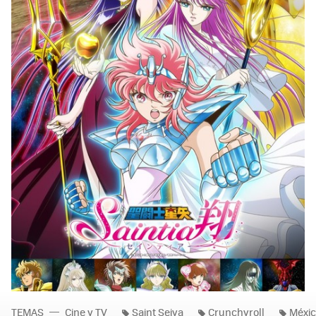
TEMAS
Cine y TV
Saint Seiya
Crunchyroll
Méxi