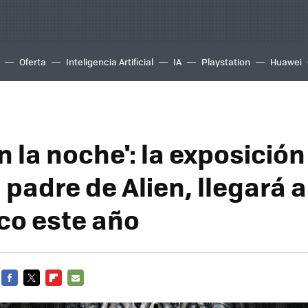
Oferta
Inteligencia Artificial
IA
Playstation
Huawei
n la noche': la exposición
l padre de Alien, llegará 
co este año
FACEBOOK
TWITTER
FLIPBOARD
E-