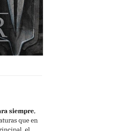
para siempre
,
iaturas que en
incipal, el