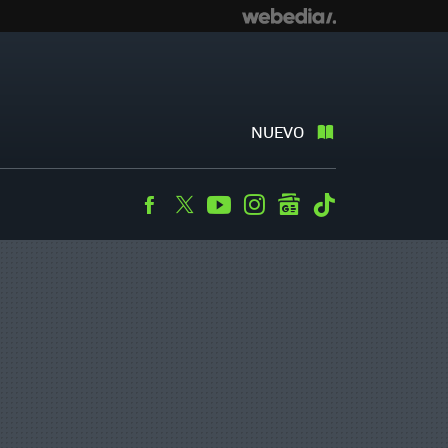
NUEVO
Facebook
Twitter
Youtube
Instagram
googlenews
Tiktok