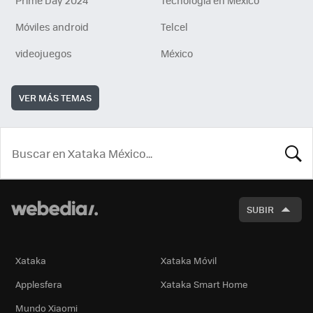
Prime Day 2024
Tecnología en México
Móviles android
Telcel
videojuegos
México
VER MÁS TEMAS
BUSCA
SUBIR
Xataka
Xataka Móvil
Applesfera
Xataka Smart Home
Mundo Xiaomi