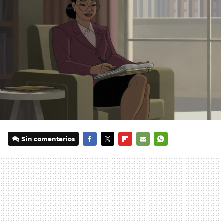
Sin comentarios
FACEBOOK
TWITTER
FLIPBOARD
E-
WHATSAPP
MAIL