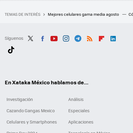
TEMAS DE INTERÉS
Mejores celulares gama media agosto
Có
Síguenos
Twit
Fac
You
Inst
Tele
RSS
Flip
Link
ter
ebo
tub
agr
gra
boa
edI
Tikt
ok
e
am
m
rd
n
ok
En Xataka México hablamos de...
Investigación
Análisis
Cazando Gangas Mexico
Especiales
Celulares y Smartphones
Aplicaciones