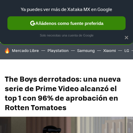
Ya puedes ver más de Xataka MX en Google
SELECCIÓN
GAMING
HOME
AUTO
TERRITORIO SAM
Añádenos como fuente preferida
Solo necesitas una cuenta de Google
×
HOY SE HABLA DE
Mercado Libre
Playstation
Samsung
Xiaomi
LG
The Boys derrotados: una nueva
serie de Prime Video alcanzó el
top 1 con 96% de aprobación en
Rotten Tomatoes