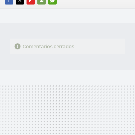
FACEBOOK
TWITTER
FLIPBOARD
E-
WHATSAPP
MAIL
Comentarios cerrados