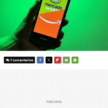
7 comentarios
FACEBOOK
TWITTER
FLIPBOARD
E-
WHATSAPP
MAIL