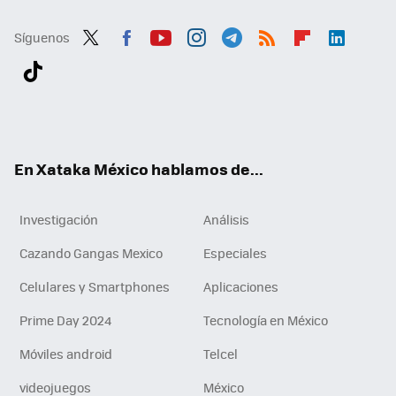
Síguenos
Twit
Fac
You
Inst
Tele
RSS
Flip
Link
ter
ebo
tub
agr
gra
boa
edI
Tikt
ok
e
am
m
rd
n
ok
En Xataka México hablamos de...
Investigación
Análisis
Cazando Gangas Mexico
Especiales
Celulares y Smartphones
Aplicaciones
Prime Day 2024
Tecnología en México
Móviles android
Telcel
videojuegos
México