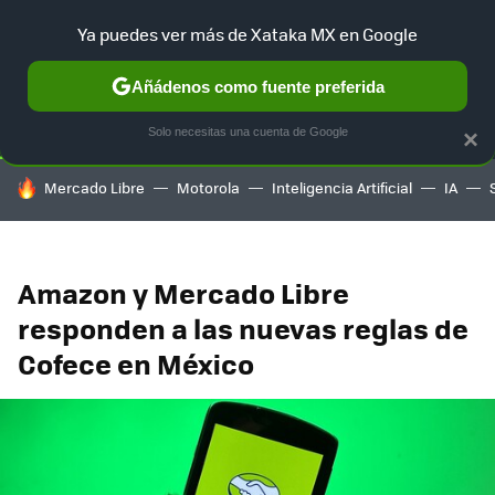
Ya puedes ver más de Xataka MX en Google
SELECCIÓN
GAMING
HOME
AUTO
TERRITORIO SAM
Añádenos como fuente preferida
Solo necesitas una cuenta de Google
×
HOY SE HABLA DE
Mercado Libre
Motorola
Inteligencia Artificial
IA
Amazon y Mercado Libre
responden a las nuevas reglas de
Cofece en México