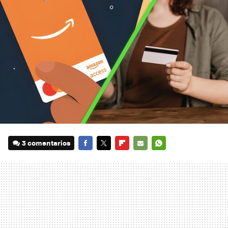
3 comentarios
FACEBOOK
TWITTER
FLIPBOARD
E-
WHATSAPP
MAIL