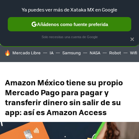
Ya puedes ver más de Xataka MX en Google
SELECCIÓN
GAMING
HOME
AUTO
TERRITORIO SAM
Añádenos como fuente preferida
Solo necesitas una cuenta de Google
×
HOY SE HABLA DE
Mercado Libre
IA
Samsung
NASA
Robot
Wifi
Amazon México tiene su propio
Mercado Pago para pagar y
transferir dinero sin salir de su
app: así es Amazon Access