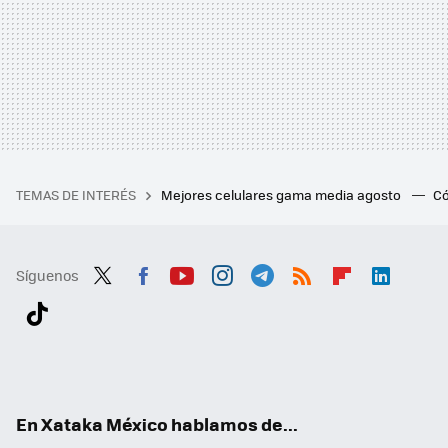
TEMAS DE INTERÉS
Mejores celulares gama media agosto
Có
Síguenos
Twit
Fac
You
Inst
Tele
RSS
Flip
Link
ter
ebo
tub
agr
gra
boa
edI
Tikt
ok
e
am
m
rd
n
ok
En Xataka México hablamos de...