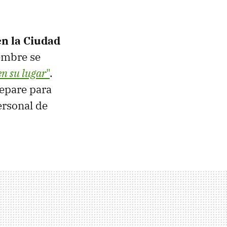
en la Ciudad
iembre se
n su lugar
"
.
repare para
ersonal de