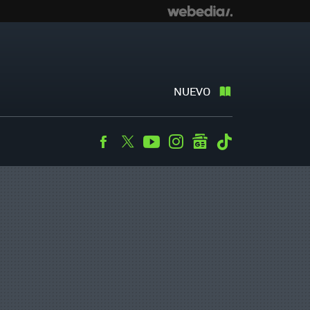
NUEVO
Facebook
Twitter
Youtube
Instagram
googlenews
Tiktok