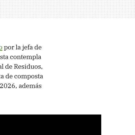
o
por la jefa de
Esta contempla
al de Residuos,
ta de composta
y 2026, además