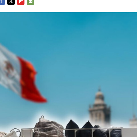
FACEBOOK
TWITTER
FLIPBOARD
E-
MAIL