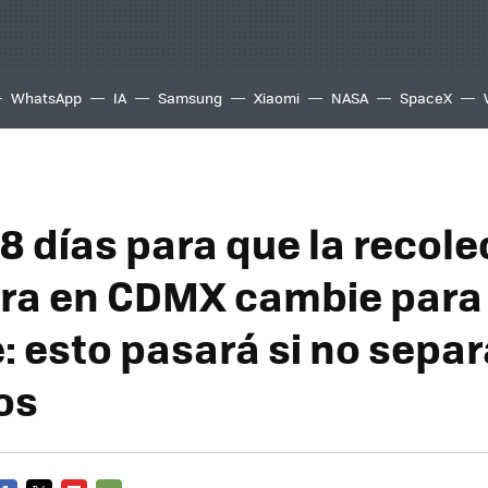
WhatsApp
IA
Samsung
Xiaomi
NASA
SpaceX
8 días para que la recol
ra en CDMX cambie para
: esto pasará si no separ
os