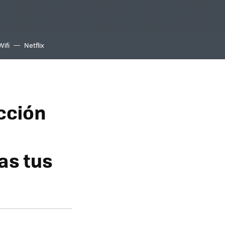
Wifi
Netflix
ección
as tus