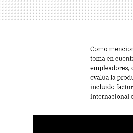
Como mencio
toma en cuenta
empleadores, c
evalúa la prod
incluido facto
internacional 