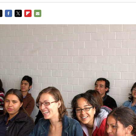
FACEBOOK
TWITTER
FLIPBOARD
E-
MAIL