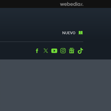
NUEVO
Facebook
Twitter
Youtube
Instagram
googlenews
Tiktok