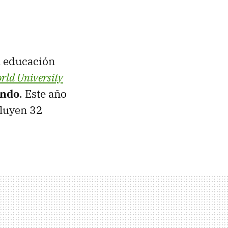
n educación
rld University
undo
. Este año
cluyen 32