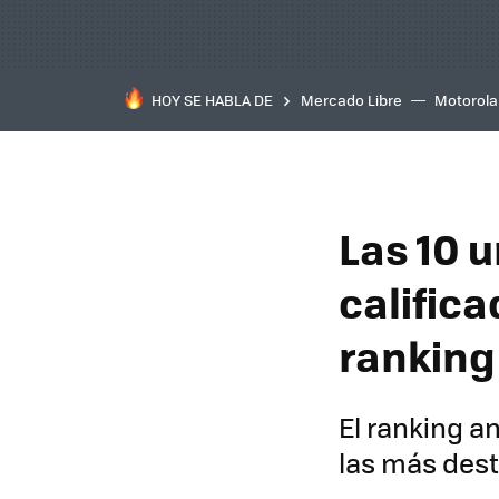
HOY SE HABLA DE
Mercado Libre
Motorola
Las 10 
calific
ranking
El ranking a
las más des