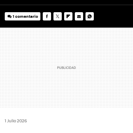
1 comentario
FACEBOOK
TWITTER
FLIPBOARD
E-
WHATSAPP
MAIL
1 Julio 2026