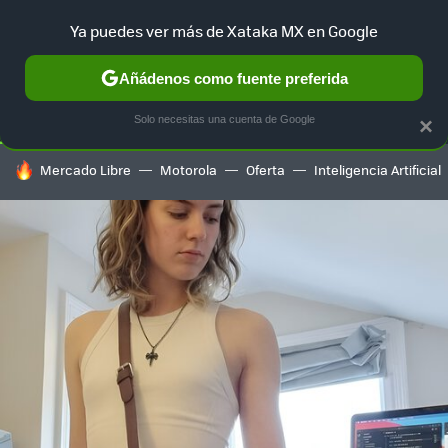
Ya puedes ver más de Xataka MX en Google
SELECCIÓN
GAMING
HOME
AUTO
TERRITORIO SAM
Añádenos como fuente preferida
Solo necesitas una cuenta de Google
×
HOY SE HABLA DE
Mercado Libre
Motorola
Oferta
Inteligencia Artificial