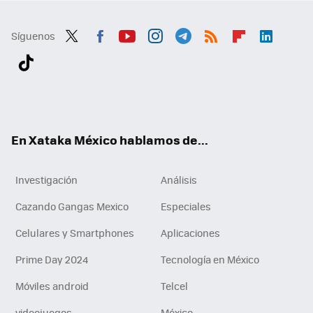
Síguenos
Twit
Fac
You
Inst
Tele
RSS
Flip
Link
ter
ebo
tub
agr
gra
boa
edI
Tikt
ok
e
am
m
rd
n
ok
En Xataka México hablamos de...
Investigación
Análisis
Cazando Gangas Mexico
Especiales
Celulares y Smartphones
Aplicaciones
Prime Day 2024
Tecnología en México
Móviles android
Telcel
videojuegos
México