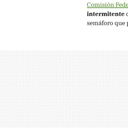
Comisión Feder
intermitente
q
semáforo que p