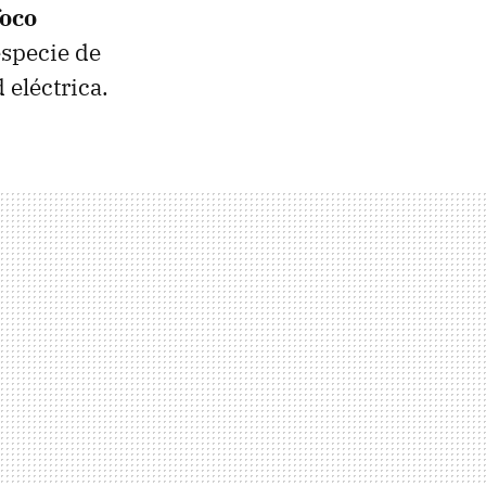
oco
especie de
 eléctrica.