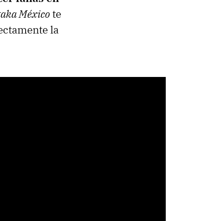
taka México
te
ectamente la