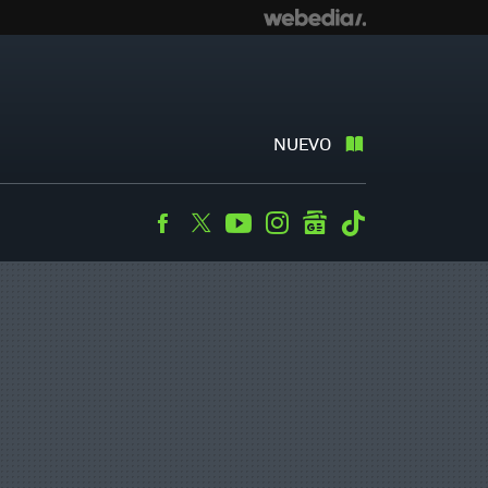
NUEVO
Facebook
Twitter
Youtube
Instagram
googlenews
Tiktok