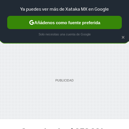
#CES2015XTKMX
Ya puedes ver más de Xataka MX en Google
SELECCIÓN
GAMING
HOME
AUTO
TERRITORIO SAM
Añádenos como fuente preferida
×
Solo necesitas una cuenta de Google