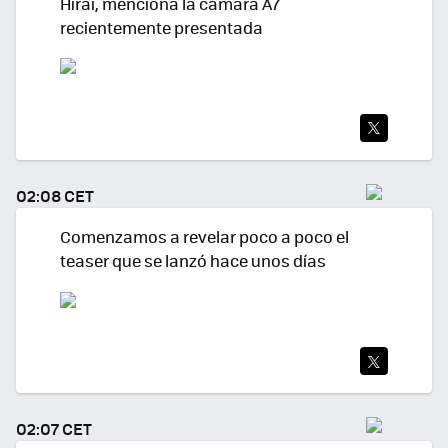
Hirai, menciona la cámara A7
recientemente presentada
TWI
TEA
02:08 CET
R
Comenzamos a revelar poco a poco el
teaser que se lanzó hace unos días
TWI
TEA
02:07 CET
R