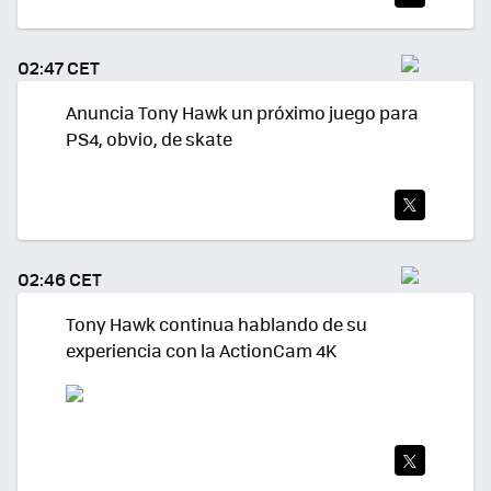
TWI
TEA
02:47 CET
R
Anuncia Tony Hawk un próximo juego para
PS4, obvio, de skate
TWI
TEA
02:46 CET
R
Tony Hawk continua hablando de su
experiencia con la ActionCam 4K
TWI