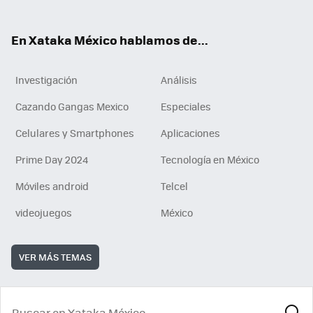
ok
e
am
m
rd
n
ok
En Xataka México hablamos de...
Investigación
Análisis
Cazando Gangas Mexico
Especiales
Celulares y Smartphones
Aplicaciones
Prime Day 2024
Tecnología en México
Móviles android
Telcel
videojuegos
México
VER MÁS TEMAS