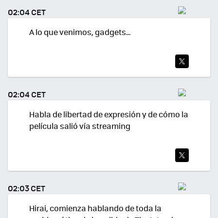
TEA
02:04 CET
R
A lo que venimos, gadgets...
TWI
TEA
02:04 CET
R
Habla de libertad de expresión y de cómo la
película salió vía streaming
TWI
TEA
02:03 CET
R
Hirai, comienza hablando de toda la