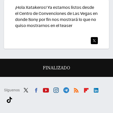
R
¡Hola Xatakeros! Ya estamos listos desde
el Centro de Convenciones de Las Vegas en
donde Sony por fin nos mostrará lo que no
quiso mostrarnos en el teaser
TWI
TEA
R
FINALIZADO
Síguenos
Twit
Fac
You
Inst
Tele
RSS
Flip
Link
ter
ebo
tub
agr
gra
boa
edI
Tikt