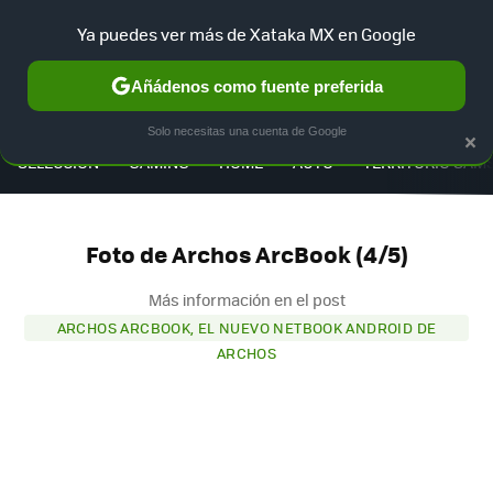
Ya puedes ver más de Xataka MX en Google
Añádenos como fuente preferida
MENÚ
NUEVO
×
Solo necesitas una cuenta de Google
SELECCIÓN
GAMING
HOME
AUTO
TERRITORIO SAM
Foto de Archos ArcBook (4/5)
Más información en el post
ARCHOS ARCBOOK, EL NUEVO NETBOOK ANDROID DE
ARCHOS