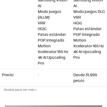
AI
AI
Modo juegos
Modo juegos DLG
(ALLM)
VRR
VRR
HGiG
HGiG
Patas estándar
Patas estándar
POP integrado
POP integrado
Motion
Motion
Xcelerator 165 Hz
Xcelerator 165 Hz
4K AI Upscaling
4K AI Upscaling
Pro
Pro
Precio
-
Desde 31,999
pesos