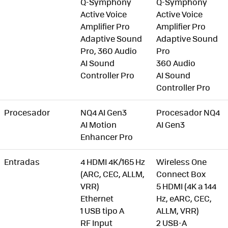
Q-Symphony
Q-Symphony
Active Voice
Active Voice
Amplifier Pro
Amplifier Pro
Adaptive Sound
Adaptive Sound
Pro, 360 Audio
Pro
AI Sound
360 Audio
Controller Pro
AI Sound
Controller Pro
Procesador
NQ4 AI Gen3
Procesador NQ4
AI Motion
AI Gen3
Enhancer Pro
Entradas
4 HDMI 4K/165 Hz
Wireless One
(ARC, CEC, ALLM,
Connect Box
VRR)
5 HDMI (4K a 144
Ethernet
Hz, eARC, CEC,
1 USB tipo A
ALLM, VRR)
RF Input
2 USB-A