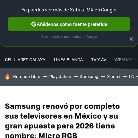
Ya puedes ver más de Xataka MX en Google
MENÚ
NUEVO
Añádenos como fuente preferida
Solo necesitas una cuenta de Google
×
CELULARES GALAXY
LÍNEA BLANCA
TV Y AV
WEARABLE
HOY SE HABLA DE
Mercado Libre
Playstation
Samsung
Xiaomi
LG
Samsung renovó por completo
sus televisores en México y su
gran apuesta para 2026 tiene
nombre: Micro RGB