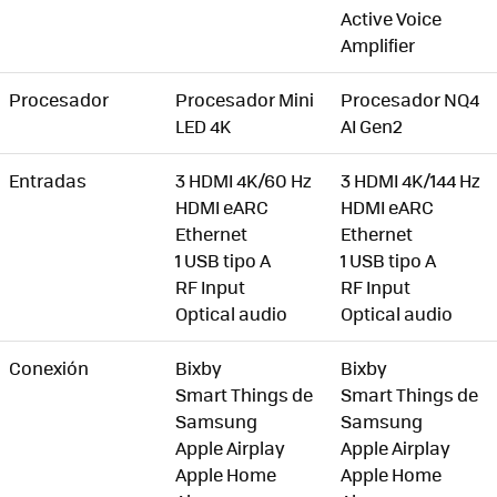
Active Voice
Amplifier
Procesador
Procesador Mini
Procesador NQ4
LED 4K
AI Gen2
Entradas
3 HDMI 4K/60 Hz
3 HDMI 4K/144 Hz
HDMI eARC
HDMI eARC
Ethernet
Ethernet
1 USB tipo A
1 USB tipo A
RF Input
RF Input
Optical audio
Optical audio
Conexión
Bixby
Bixby
Smart Things de
Smart Things de
Samsung
Samsung
Apple Airplay
Apple Airplay
Apple Home
Apple Home