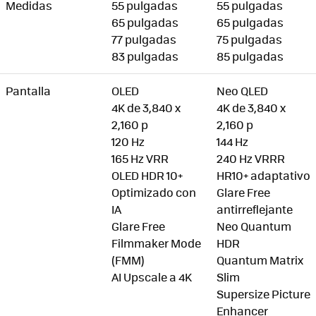
Medidas
55 pulgadas
55 pulgadas
65 pulgadas
65 pulgadas
77 pulgadas
75 pulgadas
83 pulgadas
85 pulgadas
Pantalla
OLED
Neo QLED
4K de 3,840 x
4K de 3,840 x
2,160 p
2,160 p
120 Hz
144 Hz
165 Hz VRR
240 Hz VRRR
OLED HDR 10+
HR10+ adaptativo
Optimizado con
Glare Free
IA
antirreflejante
Glare Free
Neo Quantum
Filmmaker Mode
HDR
(FMM)
Quantum Matrix
AI Upscale a 4K
Slim
Supersize Picture
Enhancer