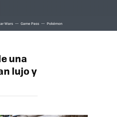
tar Wars
Game Pass
Pokémon
de una
n lujo y