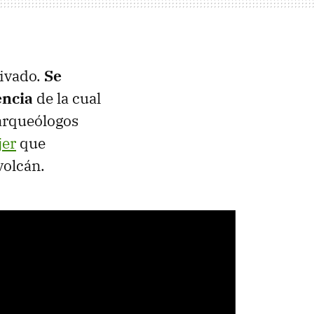
rivado.
Se
encia
de la cual
arqueólogos
jer
que
volcán.