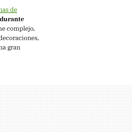
inas de
 durante
me complejo,
 decoraciones,
na gran